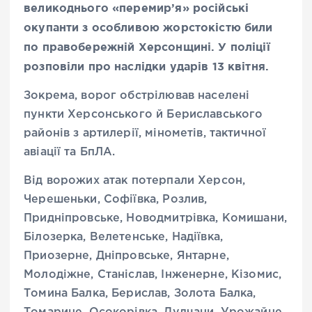
великоднього «перемир’я» російські
окупанти з особливою жорстокістю били
по правобережній Херсонщині. У поліції
розповіли про наслідки ударів 13 квітня.
Зокрема, ворог обстрілював населені
пункти Херсонського й Бериславського
районів з артилерії, мінометів, тактичної
авіації та БпЛА.
Від ворожих атак потерпали Херсон,
Черешеньки, Софіївка, Розлив,
Придніпровське, Новодмитрівка, Комишани,
Білозерка, Велетенське, Надіївка,
Приозерне, Дніпровське, Янтарне,
Молодіжне, Станіслав, Інженерне, Кізомис,
Томина Балка, Берислав, Золота Балка,