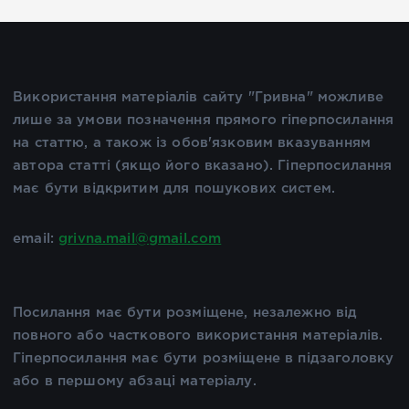
Використання матеріалів сайту "Гривна" можливе
лише за умови позначення прямого гіперпосилання
на статтю, а також із обов'язковим вказуванням
автора статті (якщо його вказано). Гіперпосилання
має бути відкритим для пошукових систем.
email:
grivna.mail@gmail.com
Посилання має бути розміщене, незалежно від
повного або часткового використання матеріалів.
Гіперпосилання має бути розміщене в підзаголовку
або в першому абзаці матеріалу.