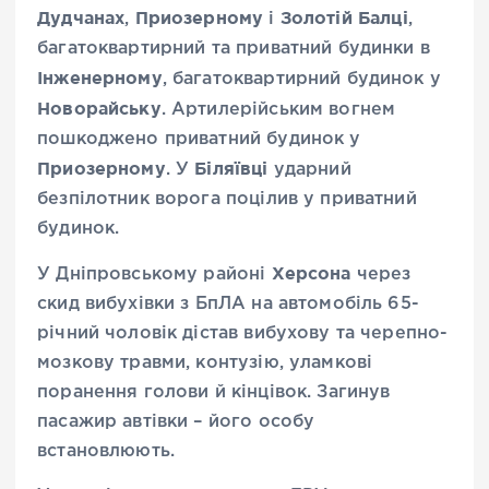
Дудчанах
Приозерному
Золотій Балці
,
і
,
багатоквартирний та приватний будинки в
Інженерному
, багатоквартирний будинок у
Новорайську
. Артилерійським вогнем
пошкоджено приватний будинок у
Приозерному
Біляївці
. У
ударний
безпілотник ворога поцілив у приватний
будинок.
Херсона
У Дніпровському районі
через
скид вибухівки з БпЛА на автомобіль 65-
річний чоловік дістав вибухову та черепно-
мозкову травми, контузію, уламкові
поранення голови й кінцівок. Загинув
пасажир автівки – його особу
встановлюють.