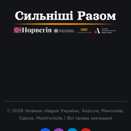
© 2026 Новини півдня України, Херсон, Миколаїв,
Одеса, Мелітополь | Всі права захищені