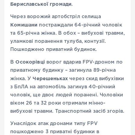
Бериславської громади
.
Через ворожий артобстріл селища
Комишани
постраждали 64-річний чоловік
та 65-річна жінка. В обох – вибухові травми,
уламкові поранення тулуба, контузії.
Пошкоджено приватний будинок.
Осокорівці
В
ворог вдарив FPV-дроном по
приватному будинку – загинула 89-річна
Черешеньках
жінка. У
через скид вибухівки
з БпЛА на автомобіль загинув 40-річний
чоловік, ще двоє людей поранені. Чоловіки
віком 26 та 32 роки отримали мінно-
вибухові травми. Транспортний засіб згорів.
Унаслідок атак дронами типу FPV
пошкоджено 3 приватні будинки в