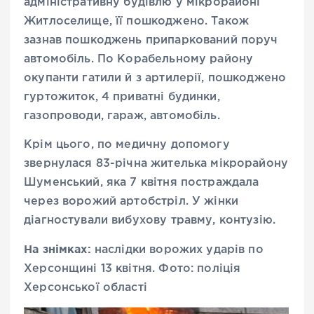
адміністративну будівлю у мікрорайоні
Житлоселище, її пошкоджено. Також
зазнав пошкоджень припаркований поруч
автомобіль. По Корабельному району
окупанти гатили й з артилерії, пошкоджено
гуртожиток, 4 приватні будинки,
газопроводи, гараж, автомобіль.
Крім цього, по медичну допомогу
звернулася 83-річна жителька мікрорайону
Шуменський, яка 7 квітня постраждала
через ворожий артобстріл. У жінки
діагностували вибухову травму, контузію.
На знімках:
наслідки ворожих ударів по
Херсонщині 13 квітня. Фото: поліція
Херсонської області