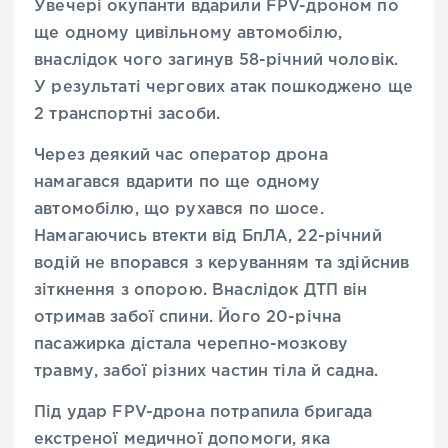
Увечері окупанти вдарили FPV-дроном по
ще одному цивільному автомобілю,
внаслідок чого загинув 58-річний чоловік.
У результаті чергових атак пошкоджено ще
2 транспортні засоби.
Через деякий час оператор дрона
намагався вдарити по ще одному
автомобілю, що рухався по шосе.
Намагаючись втекти від БпЛА, 22-річний
водій не впорався з керуванням та здійснив
зіткнення з опорою. Внаслідок ДТП він
отримав забої спини. Його 20-річна
пасажирка дістала черепно-мозкову
травму, забої різних частин тіла й садна.
Під удар FPV-дрона потрапила бригада
екстреної медичної допомоги, яка