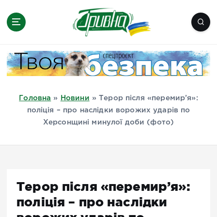
П
е
р
е
Новини півдня України, Херсон,
й
Миколаїв, Одеса, Мелітополь
т
и
д
Головна
»
Новини
»
Терор після «перемир’я»:
о
поліція – про наслідки ворожих ударів по
в
Херсонщині минулої доби (фото)
м
і
с
т
у
Терор після «перемир’я»:
поліція – про наслідки