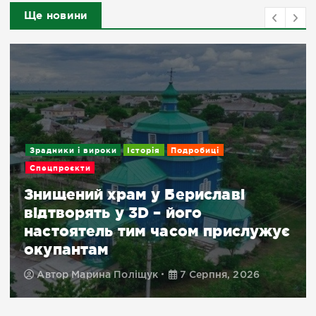
Ще новини
Подробиці
«Шахраї лазитимуть по смітник
у пошуку чеків»: українці
ує
обурені нововведенням
Укрпошти – у чому суть
Автор
Дарина Лапіна
7 Серпня, 2026