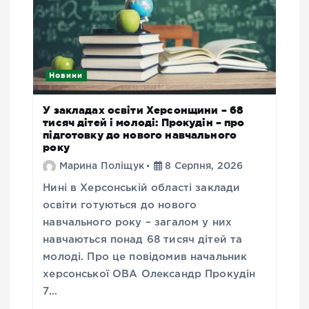
Новини
У закладах освіти Херсонщини – 68
тисяч дітей і молоді: Прокудін – про
підготовку до нового навчального
року
Марина Поліщук
8 Серпня, 2026
Нині в Херсонській області заклади
освіти готуються до нового
навчального року – загалом у них
навчаються понад 68 тисяч дітей та
молоді. Про це повідомив начальник
херсонської ОВА Олександр Прокудін
7…