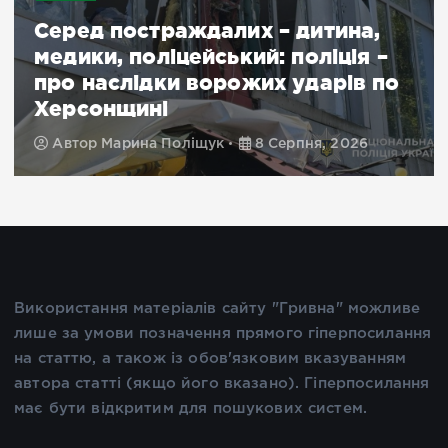
Серед постраждалих – дитина,
медики, поліцейський: поліція –
про наслідки ворожих ударів по
Херсонщині
Автор
Марина Поліщук
8 Серпня, 2026
Використання матеріалів сайту "Гривна" можливе
лише за умови позначення прямого гіперпосилання
на статтю, а також із обов'язковим вказуванням
автора статті (якщо його вказано). Гіперпосилання
має бути відкритим для пошукових систем.