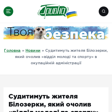
П
е
р
е
Новини півдня України, Херсон,
й
Миколаїв, Одеса, Мелітополь
т
и
д
Головна
»
Новини
»
Судитимуть жителя Білозерки,
о
який очолив «відділ молоді та спорту» в
в
окупаційній адміністрації
м
і
с
т
у
Судитимуть жителя
Білозерки, який очолив