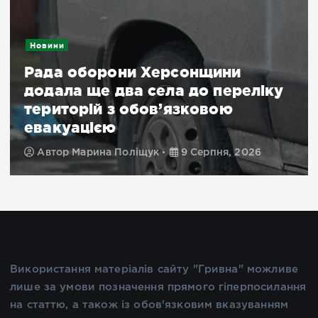
Новини
Рада оборони Херсонщини
додала ще два села до переліку
територій з обов’язковою
евакуацією
Автор
Марина Поліщук
9 Серпня, 2026
Використання матеріалів сайту "Гривна" можливе
лише за умови позначення прямого гіперпосилання
на статтю, а також із обов'язковим вказуванням