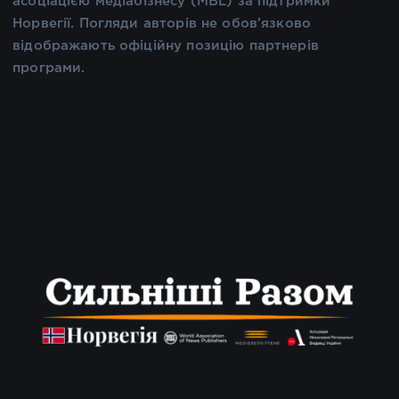
асоціацією медіабізнесу (MBL) за підтримки
Норвегії. Погляди авторів не обов’язково
відображають офіційну позицію партнерів
програми.