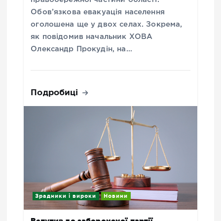
Обов’язкова евакуація населення
оголошена ще у двох селах. Зокрема,
як повідомив начальник ХОВА
Олександр Прокудін, на…
Подробиці
Зрадники і вироки
Новини
Вступив до забороненої партії