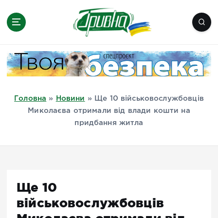
П
е
р
е
Новини півдня України, Херсон,
й
Миколаїв, Одеса, Мелітополь
т
и
д
Головна
»
Новини
»
Ще 10 військовослужбовців
о
Миколаєва отримали від влади кошти на
в
придбання житла
м
і
с
т
у
Ще 10
військовослужбовців