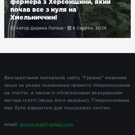
фермера з Херсонщини, який
почав все з нуля на
Хмельниччині
Автор
Дарина Лапіна
6 Серпня, 2026
Використання матеріалів сайту "Гривна" можливе
лише за умови позначення прямого гіперпосилання
на статтю, а також із обов'язковим вказуванням
автора статті (якщо його вказано). Гіперпосилання
має бути відкритим для пошукових систем.
email:
grivna.mail@gmail.com