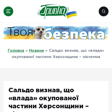
П
е
р
е
Новини півдня України, Херсон,
й
Миколаїв, Одеса, Мелітополь
т
и
д
Головна
»
Новини
»
Сальдо визнав, що «влада»
о
окупованої частини Херсонщини – нікчемна
в
м
і
с
т
Сальдо визнав, що
у
«влада» окупованої
частини Херсонщини –