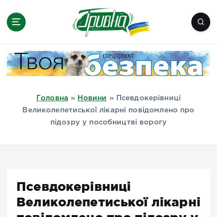
П
е
р
е
Новини півдня України, Херсон,
й
Миколаїв, Одеса, Мелітополь
т
и
д
Головна
»
Новини
»
Псевдокерівниці
о
Великолепетиської лікарні повідомлено про
в
підозру у пособництві ворогу
м
і
с
т
у
Псевдокерівниці
Великолепетиської лікарні