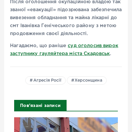
Після оголошення окупаційною владою так
званої «евакуації» підозрювана забезпечила
вивезення обладнання та майна лікарні до
смт Іванівка Генічеського району з метою
продовження своєї діяльності.
Нагадаємо, що раніше
суд оголосив вирок
заступнику гауляйтера міста Скадовськ
.
Агресія Росії
Херсонщина
Пов'язані записи