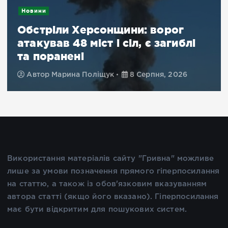
Новини
Обстріли Херсонщини: ворог
атакував 48 міст і сіл, є загиблі
та поранені
Автор
Марина Поліщук
8 Серпня, 2026
Використання матеріалів сайту "Гривна" можливе
лише за умови позначення прямого гіперпосилання
на статтю, а також із обов'язковим вказуванням
автора статті (якщо його вказано). Гіперпосилання
має бути відкритим для пошукових систем.