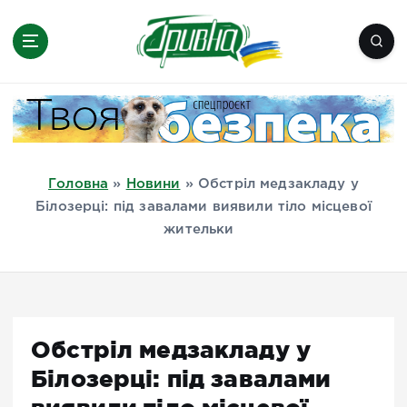
П
е
р
е
Новини півдня України, Херсон,
й
Миколаїв, Одеса, Мелітополь
т
и
д
Головна
»
Новини
»
Обстріл медзакладу у
о
Білозерці: під завалами виявили тіло місцевої
в
жительки
м
і
с
т
у
Обстріл медзакладу у
Білозерці: під завалами