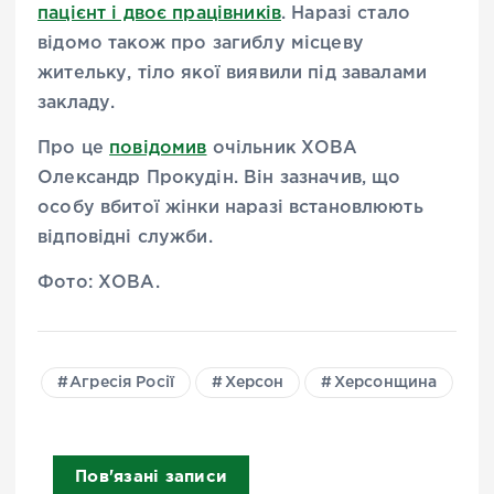
пацієнт і двоє працівників
. Наразі стало
відомо також про загиблу місцеву
жительку, тіло якої виявили під завалами
закладу.
Про це
повідомив
очільник ХОВА
Олександр Прокудін. Він зазначив, що
особу вбитої жінки наразі встановлюють
відповідні служби.
Фото: ХОВА.
Агресія Росії
Херсон
Херсонщина
Пов'язані записи