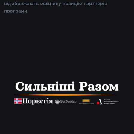
відображають офіційну позицію партнерів
програми.