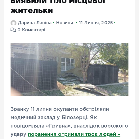
виявили тіло місцевої
жительки
Дарина Лапіна
Новини
11 Липня, 2025
0 Коментарі
Зранку 11 липня окупанти обстріляли
медичний заклад у Білозерці. Як
повідомляла «Гривна», внаслідок ворожого
удару
поранення отримали троє людей –