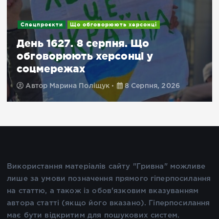
Спецпроєкти
Що обговорюють херсонці
День 1627. 8 серпня. Що
обговорюють херсонці у
соцмережах
Автор
Марина Поліщук
8 Серпня, 2026
Використання матеріалів сайту "Гривна" можливе
лише за умови позначення прямого гіперпосилання
на статтю, а також із обов'язковим вказуванням
автора статті (якщо його вказано). Гіперпосилання
має бути відкритим для пошукових систем.