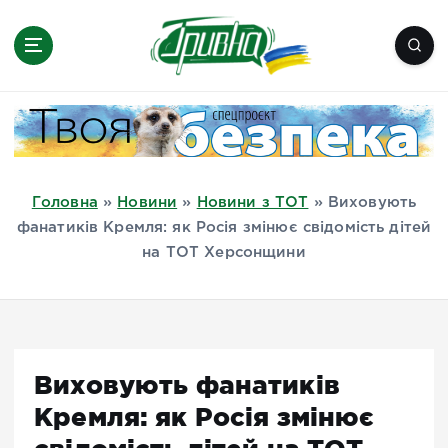
П
е
р
е
Новини півдня України, Херсон,
й
Миколаїв, Одеса, Мелітополь
т
и
д
Головна
»
Новини
»
Новини з ТОТ
»
Виховують
о
фанатиків Кремля: як Росія змінює свідомість дітей
в
на ТОТ Херсонщини
м
і
с
т
у
Виховують фанатиків
Кремля: як Росія змінює