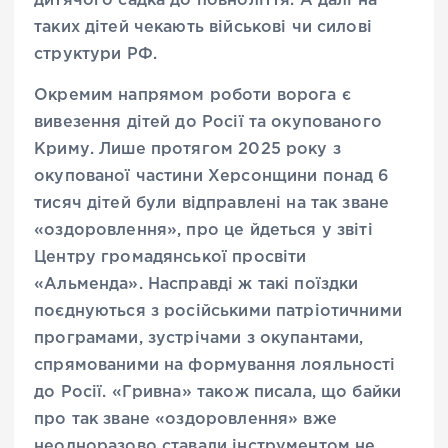
дитячого садка до повноліття. А далі на
таких дітей чекають військові чи силові
структури РФ.
Окремим напрямом роботи ворога є
вивезення дітей до Росії та окупованого
Криму. Лише протягом 2025 року з
окупованої частини Херсонщини понад 6
тисяч дітей були відправлені на так зване
«оздоровлення», про це йдеться у звіті
Центру громадянської просвіти
«Альменда». Насправді ж такі поїздки
поєднуються з російськими патріотичними
програмами, зустрічами з окупантами,
спрямованими на формування лояльності
до Росії. «Гривна» також писала, що байки
про так зване «оздоровлення» вже
неодноразово ставали інструментом не