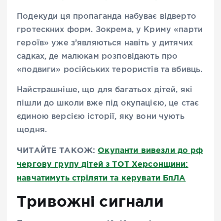
Подекуди ця пропаганда набуває відверто
гротескних форм. Зокрема, у Криму «парти
героїв» уже з’являються навіть у дитячих
садках, де малюкам розповідають про
«подвиги» російських терористів та вбивць.
Найстрашніше, що для багатьох дітей, які
пішли до школи вже під окупацією, це стає
єдиною версією історії, яку вони чують
щодня.
ЧИТАЙТЕ ТАКОЖ:
Окупанти вивезли до рф
чергову групу дітей з ТОТ Херсонщини:
навчатимуть стріляти та керувати БпЛА
Тривожні сигнали