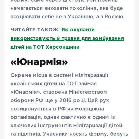
норму. Саме через ці структури Кремль
намагається виховати покоління, яке буде
асоціювати себе не з Україною, а з Росією.
ЧИТАЙТЕ ТАКОЖ:
Як окупанти
використовують 9 травня для зомбування
дітей на ТОТ Херсонщини
«Юнармія»
Окреме місце в системі мілітаразації
українських дітей на ТОТ займає
«Юнармія», створена Міністерством
оборони РФ ще у 2016 році. Цей рух
позиціонується в РФ як молодіжна
організація, однак фактично є одним із
ключових інструментів мілітаризації дітей
та підлітків. Учасники носять форму, беруть