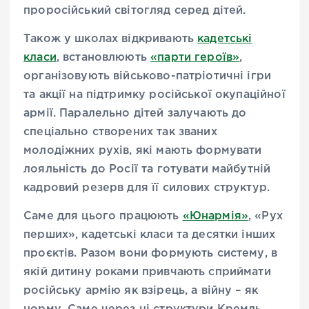
проросійський світогляд серед дітей.
Також у школах відкривають
кадетські
класи
, встановлюють
«парти героїв»
,
організовують військово-патріотичні ігри
та акції на підтримку російської окупаційної
армії. Паралельно дітей залучають до
спеціально створених так званих
молодіжних рухів, які мають формувати
лояльність до Росії та готувати майбутній
кадровий резерв для її силових структур.
Саме для цього працюють
«Юнармія»
, «Рух
перших», кадетські класи та десятки інших
проєктів. Разом вони формують систему, в
якій дитину роками привчають сприймати
російську армію як взірець, а війну – як