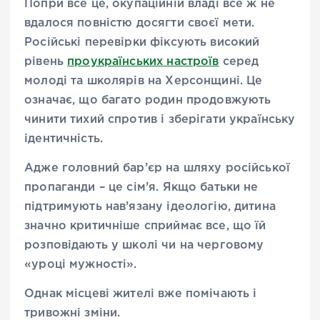
Попри все це, окупаційній владі все ж не
вдалося повністю досягти своєї мети.
Російські перевірки фіксують високий
рівень
проукраїнських настроїв
серед
молоді та школярів на Херсонщині. Це
означає, що багато родин продовжують
чинити тихий спротив і зберігати українську
ідентичність.
Адже головний бар’єр на шляху російської
пропаганди – це сім’я. Якщо батьки не
підтримують нав’язану ідеологію, дитина
значно критичніше сприймає все, що їй
розповідають у школі чи на черговому
«уроці мужності».
Однак місцеві жителі вже помічають і
тривожні зміни.