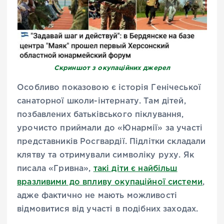
Скриншот з окупаційних джерел
Особливо показовою є історія Генічеської
санаторної школи-інтернату. Там дітей,
позбавлених батьківського піклування,
урочисто приймали до «Юнармії» за участі
представників Росгвардії. Підлітки складали
клятву та отримували символіку руху. Як
писала «Гривна»,
такі діти є найбільш
вразливими до впливу окупаційної системи
,
адже фактично не мають можливості
відмовитися від участі в подібних заходах.