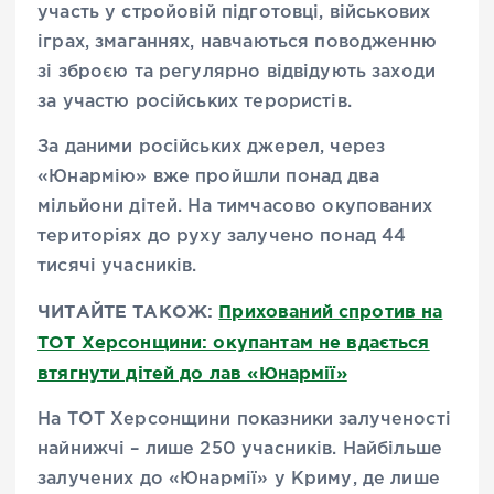
участь у стройовій підготовці, військових
іграх, змаганнях, навчаються поводженню
зі зброєю та регулярно відвідують заходи
за участю російських терористів.
За даними російських джерел, через
«Юнармію» вже пройшли понад два
мільйони дітей. На тимчасово окупованих
територіях до руху залучено понад 44
тисячі учасників.
ЧИТАЙТЕ ТАКОЖ:
Прихований спротив на
ТОТ Херсонщини: окупантам не вдається
втягнути дітей до лав «Юнармії»
На ТОТ Херсонщини показники залученості
найнижчі – лише 250 учасників. Найбільше
залучених до «Юнармії» у Криму, де лише