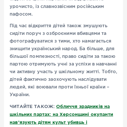
урочисто, із славнозвісним російським
пафосом.
Під час відкриття дітей також змушують
сидіти поруч з озброєними вбивцями та
фотографуватися з тими, хто намагається
знищити український народ. Ба більше, для
більшої помпезності, право сидіти за такою
партою отримують учні за успіхи в навчанні
чи активну участь у шкільному житті. Тобто,
дітей фактично заохочують наслідувати
людей, які воювали проти їхньої країни –
України.
ЧИТАЙТЕ ТАКОЖ:
Обличчя зрадників на
шкільних партах: на Херсонщині окупанти
нав’язують дітям культ убивць і