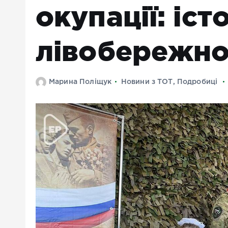
окупації: іс
лівобережно
Марина Поліщук
Новини з ТОТ
,
Подробиці