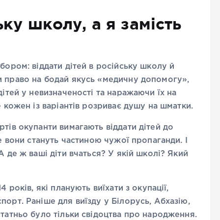
ьку школу, а я замість
бором: віддати дітей в російську школу й
и право на бодай якусь «медичну допомогу»,
дітей у невизначеності та наражаючи їх на
е кожен із варіантів розриває душу на шматки.
ртів окупанти вимагають віддати дітей до
де вони стануть частиною чужої пропаганди. І
А де ж ваші діти вчаться? У якій школі? Який
 років, які планують виїхати з окупації,
орт. Раніше для виїзду у Білорусь, Абхазію,
статньо було тільки свідоцтва про народження.