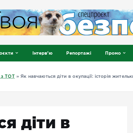
, Мелітополь
оєкти
Інтерв’ю
Репортажі
Промо
 з ТОТ
»
Як навчаються діти в окупації: історія жител
я діти в