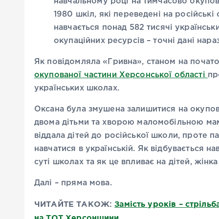
навчальному році на тимчасово окупов
1980 шкіл, які переведені на російські 
навчається понад 582 тисячі українськи
окупаційних ресурсів – точні дані нараз
Як повідомляла «Гривна», станом на почат
окупованої частини Херсонської області
пр
українських школах.
Оксана була змушена залишитися на окупов
двома дітьми та хворою маломобільною мам
віддала дітей до російської школи, проте 
навчатися в українській. Як відбувається н
суті школах та як це впливає на дітей, жінк
Далі – пряма мова.
ЧИТАЙТЕ ТАКОЖ:
Замість уроків – стрільб
на ТОТ Херсонщини