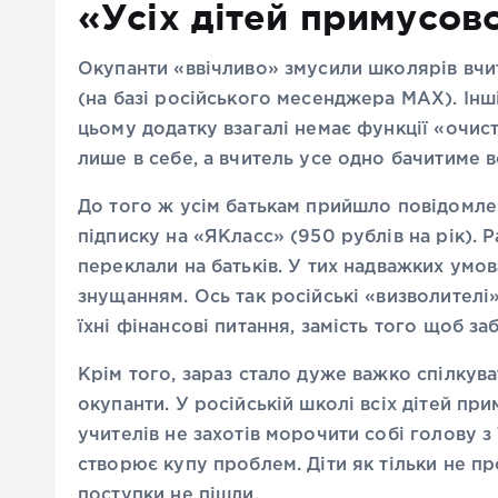
«Усіх дітей примусов
Окупанти «ввічливо» змусили школярів вчи
(на базі російського месенджера MAX). Інші
цьому додатку взагалі немає функції «очис
лише в себе, а вчитель усе одно бачитиме 
До того ж усім батькам прийшло повідомлен
підписку на «ЯКласс» (950 рублів на рік). Р
переклали на батьків. У тих надважких умов
знущанням. Ось так російські «визволителі
їхні фінансові питання, замість того щоб з
Крім того, зараз стало дуже важко спілкув
окупанти. У російській школі всіх дітей пр
учителів не захотів морочити собі голову з
створює купу проблем. Діти як тільки не пр
поступки не пішли.