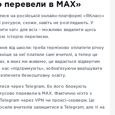
о перевели в МАХ»
тися на російській онлайн-платформі «ЯКласс»
 ресурси, схоже, навіть не розглядають. У
тити чат» для всіх – можливо видалити щось
всю історію переписки.
ня від школи: треба терміново оплатити річну
аніше за неї платили самі вчителі, а тепер це
ах, в яких ми живемо, це видається відвертим
» нас «підтримують», зобов’язуючи вирішувати
абезпечити безкоштовну освіту.
атися через Telegram, бо його блокують
имусово перевели в МАХ. Фактично ніхто з
 Telegram через VPN чи проксі-сервери. Це
осили вчителів залишитися в Telegram, але ті на