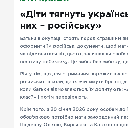
«Діти тягнуть українс
них – російську»
Батьки в окупації стоять перед страшним ви
оформити їм російські документи, щоб мат
чи відмовитися від цього, залишивши своїх 
постійну небезпеку. Це вибір без вибору, д
Річ у тім, що для отримання ворожих паспо
російської школи, де їх вчитимуть брехні, 
коли батьки відмовляються, їх допитують: «
клас?» І потім перевіряють.
Крім того, з 20 січня 2026 року особам до 14
обов’язково потрібно мати закордонний пасп
Південну Осетію, Киргизію та Казахстан до