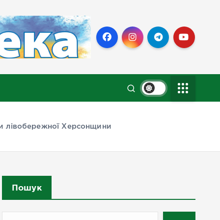
ьки лівобережної Херсонщини
Пошук