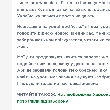
лише формальність. Я тоді з гіркою усмішко
відповідь була однозначна: «Звісно, російсь
Українську вивчати просто не дають.
Нещодавно на уроці російської літератури 
говорити рідною мовою, він вмирає. Мені х
забороняють нам спілкуватися, читати чи с
живі.
Мої діти продовжують вчитися паралельно в 
подвійне навчання, живу у двох реальностях
Аби не забивали голови тією брехнею, яку ї
навіть на уроці малювання змушують зобра
ігноруючи те, де ми насправді живемо.
ЧИТАЙТЕ ТАКОЖ:
На лівобережжі Херсонщ
потрапили під заборону