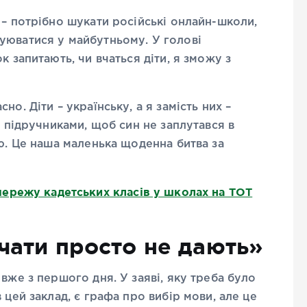
 – потрібно шукати російські онлайн-школи,
уюватися у майбутньому. У голові
к запитають, чи вчаться діти, я зможу з
о. Діти – українську, а я замість них –
а підручниками, щоб син не заплутався в
ою. Це наша маленька щоденна битва за
режу кадетських класів у школах на ТОТ
чати просто не дають»
вже з першого дня. У заяві, яку треба було
 цей заклад, є графа про вибір мови, але це