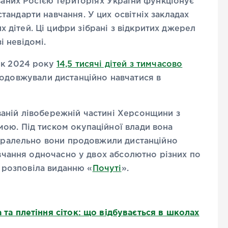
аних Росією територіях України функціонує
стандарти навчання. У цих освітніх закладах
х дітей. Ці цифри зібрані з відкритих джерел
і невідомі.
ок 2024 року
14,5 тисячі дітей з тимчасово
одовжували дистанційно навчатися в
аній лівобережній частині Херсонщини з
ою. Під тиском окупаційної влади вона
паралельно вони продовжили дистанційно
авчання одночасно у двох абсолютно різних по
а розповіла виданню «
Почуті
».
а та плетіння сіток: що відбувається в школах