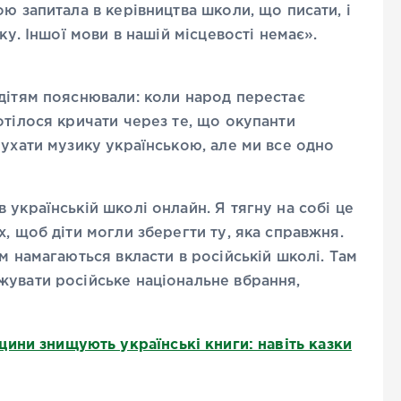
ю запитала в керівництва школи, що писати, і
ку. Іншої мови в нашій місцевості немає».
дітям пояснювали: коли народ перестає
отілося кричати через те, що окупанти
лухати музику українською, але ми все одно
українській школі онлайн. Я тягну на собі це
, щоб діти могли зберегти ту, яка справжня.
м намагаються вкласти в російській школі. Там
жувати російське національне вбрання,
ини знищують українські книги: навіть казки