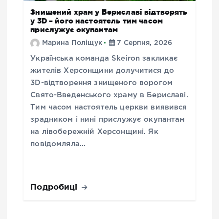
Знищений храм у Бериславі відтворять
у 3D – його настоятель тим часом
прислужує окупантам
Марина Поліщук
7 Серпня, 2026
Українська команда Skeiron закликає
жителів Херсонщини долучитися до
3D-відтворення знищеного ворогом
Свято-Введенського храму в Бериславі.
Тим часом настоятель церкви виявився
зрадником і нині прислужує окупантам
на лівобережній Херсонщині. Як
повідомляла…
Подробиці