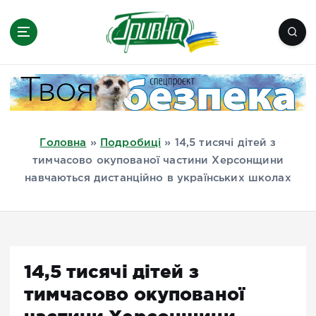
П
е
р
е
Новини півдня України, Херсон,
й
Миколаїв, Одеса, Мелітополь
т
и
д
Головна
»
Подробиці
»
14,5 тисячі дітей з
о
тимчасово окупованої частини Херсонщини
в
навчаються дистанційно в українських школах
м
і
с
т
у
14,5 тисячі дітей з
тимчасово окупованої