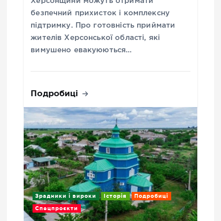
Херсонщини можуть отримати
безпечний прихисток і комплексну
підтримку. Про готовність приймати
жителів Херсонської області, які
вимушено евакуюються…
Подробиці
Зрадники і вироки
Історія
Подробиці
Спецпроєкти