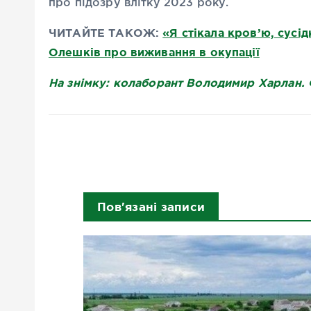
про підозру влітку 2023 року.
ЧИТАЙТЕ ТАКОЖ:
«Я стікала кров’ю, сусі
Олешків про виживання в окупації
На знімку: колаборант Володимир Харлан.
Пов'язані записи