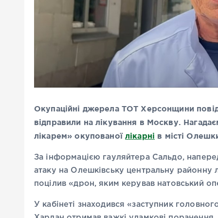
Окупаційні джерела ТОТ Херсонщини пові
відправили на лікування в Москву. Нагадає
лікарем» окупованої
лікарні
в місті Олешк
За інформацією гауляйтера Сальдо, напере
атаку на Олешківську центральну районну л
поцілив «дрон, яким керував натовський оп
У кабінеті знаходився «заступник головного
Харлан отримав важкі уламкові поранення. 