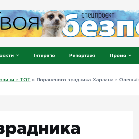
, Мелітополь
оєкти
Інтерв’ю
Репортажі
Промо
овини з ТОТ
»
Пораненого зрадника Харлана з Олешків
зрадника