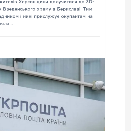
 жителів Херсонщини долучитися до 3D-
-Введенського храму в Бериславі. Тим
адником і нині прислужує окупантам на
ляла…