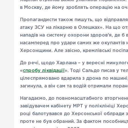
в Москву, де йому зроблять операцію на оч
Пропагандисти також пишуть, що відправля
атаку ЗСУ на лікарню в Олешках». На що от
нападів на систему охорони здоров’я, де б 
насамперед про удари самих же окупантів 
Херсонщини. Але звісно, кремлівські посіпа
До речі, щодо Харлана – у вересні минуло
«
спробу ліквідації
». Тоді Сальдо писав у те
цілеспрямовано вдарила з дрона по машині,
загинула, а він сам та водій отримали поран
Нагадаємо, до повномасштабного вторгнен
завідувачем кабінету МРТ у поліклініці Херс
році балотувався до Херсонської облради 
проте не був обраний. За фактом пособниц