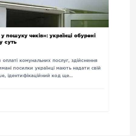
у пошуку чеків»: українці обурені
у суть
и оплаті комунальних послуг, здійснення
имані посилки українці мають надати свій
е, ідентифікаційний код ще…