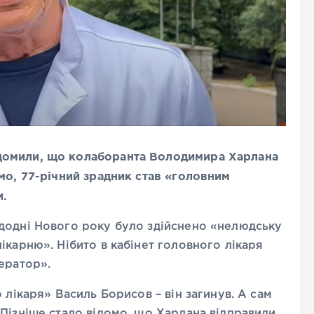
домили, що колаборанта Володимира Харлана
мо, 77-річний зрадник став «головним
и.
додні Нового року було здійснено «нелюдську
ікарню». Нібито в кабінет головного лікаря
ератор».
 лікаря» Василь Борисов – він загинув. А сам
Пізніше стало відомо, що Харлана відправили