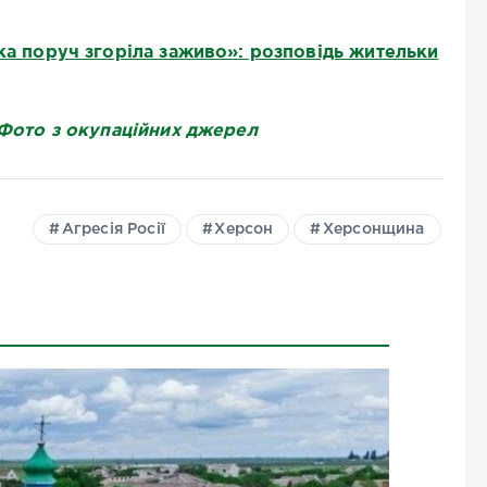
дка поруч згоріла заживо»: розповідь жительки
 Фото з окупаційних джерел
Агресія Росії
Херсон
Херсонщина