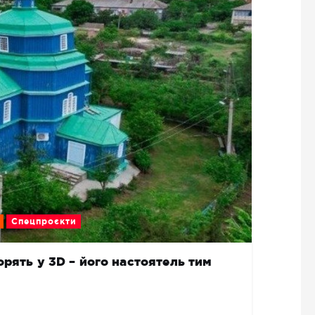
Спецпроєкти
рять у 3D – його настоятель тим