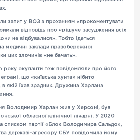
ах.
ли запит у ВОЗ з проханням «прокоментувати
римали відповідь про «рішуче засудження всіх
вони не відбувалися». Тобто ідеться
на медичні заклади правобережної
ки цих злочинів «не бачать».
го року окупанти теж повідомляли про його
леграмі, що «київська хунта» нібито
 в якій їхав зрадник. Дружина Харлана
ення.
ня Володимир Харлан жив у Херсоні, був
онської обласної клінічної лікарні. У 2020
за списком партії «Блок Володимира Сальдо»,
тва державі-агресору СБУ повідомила йому