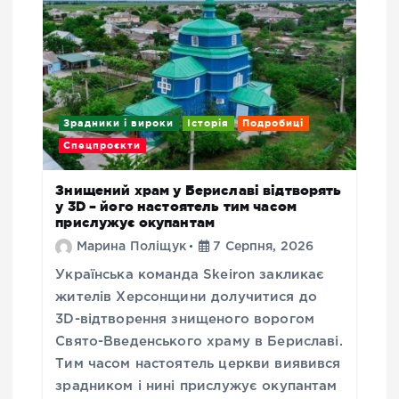
Зрадники і вироки
Історія
Подробиці
Спецпроєкти
Знищений храм у Бериславі відтворять
у 3D – його настоятель тим часом
прислужує окупантам
Марина Поліщук
7 Серпня, 2026
Українська команда Skeiron закликає
жителів Херсонщини долучитися до
3D-відтворення знищеного ворогом
Свято-Введенського храму в Бериславі.
Тим часом настоятель церкви виявився
зрадником і нині прислужує окупантам