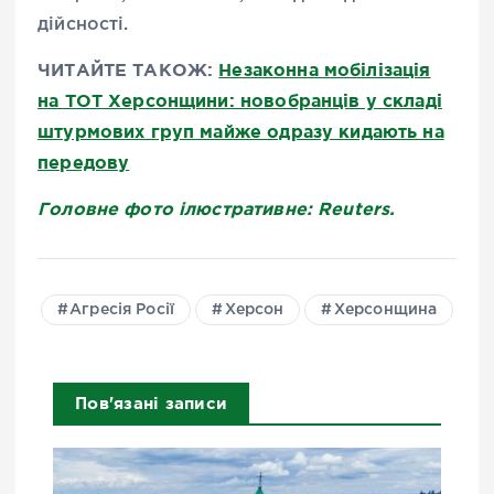
дійсності.
ЧИТАЙТЕ ТАКОЖ:
Незаконна мобілізація
на ТОТ Херсонщини: новобранців у складі
штурмових груп майже одразу кидають на
передову
Головне фото ілюстративне: Reuters.
Агресія Росії
Херсон
Херсонщина
Пов'язані записи