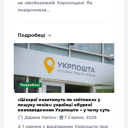
на лівобережній Херсонщині. Як
повідомляла…
Подробиці
Подробиці
«Шахраї лазитимуть по смітниках у
пошуку чеків»: українці обурені
нововведенням Укрпошти – у чому суть
Дарина Лапіна
7 Серпня, 2026
З 1 серпня у відділеннях Укрпошти при