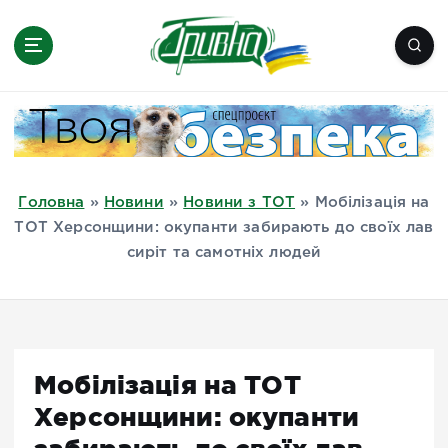
П
е
р
е
Новини півдня України, Херсон,
й
Миколаїв, Одеса, Мелітополь
т
и
д
Головна
»
Новини
»
Новини з ТОТ
»
Мобілізація на
о
ТОТ Херсонщини: окупанти забирають до своїх лав
в
сиріт та самотніх людей
м
і
с
т
у
Мобілізація на ТОТ
Херсонщини: окупанти