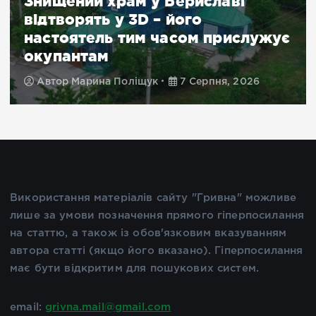
Знищений храм у Бериславі
відтворять у 3D – його
настоятель тим часом прислужує
окупантам
Автор
Марина Поліщук
7 Серпня, 2026
Використання матеріалів сайту "Гривна" можливе
лише за умови позначення прямого гіперпосилання
на статтю, а також із обов'язковим вказуванням
автора статті (якщо його вказано). Гіперпосилання
має бути відкритим для пошукових систем.
email:
grivna.mail@gmail.com