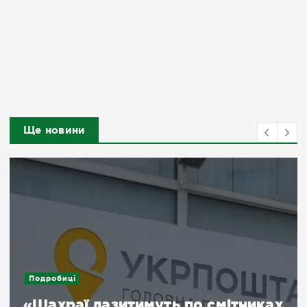
Ще новини
Подробиці
«Шахраї лазитимуть по смітниках