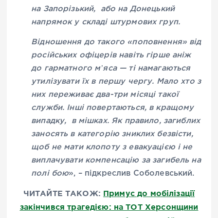
на Запорізький, або на Донецький
напрямок у складі штурмових груп.
Відношення до такого «поповнення» від
російських офіцерів навіть гірше аніж
до гарматного мʼяса — ті намагаються
утилізувати їх в першу чергу. Мало хто з
них переживає два-три місяці такої
служби. Інші повертаються, в кращому
випадку, в мішках. Як правило, загиблих
заносять в категорію зниклих безвісти,
щоб не мати клопоту з евакуацією і не
виплачувати компенсацію за загибель на
полі бою
», – підкреслив Соболевський.
ЧИТАЙТЕ ТАКОЖ:
Примус до мобілізації
закінчився трагедією: на ТОТ Херсонщини