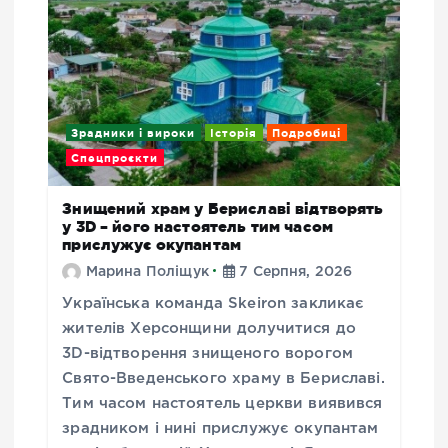
Зрадники і вироки
Історія
Подробиці
Спецпроєкти
Знищений храм у Бериславі відтворять
у 3D – його настоятель тим часом
прислужує окупантам
Марина Поліщук
7 Серпня, 2026
Українська команда Skeiron закликає
жителів Херсонщини долучитися до
3D-відтворення знищеного ворогом
Свято-Введенського храму в Бериславі.
Тим часом настоятель церкви виявився
зрадником і нині прислужує окупантам