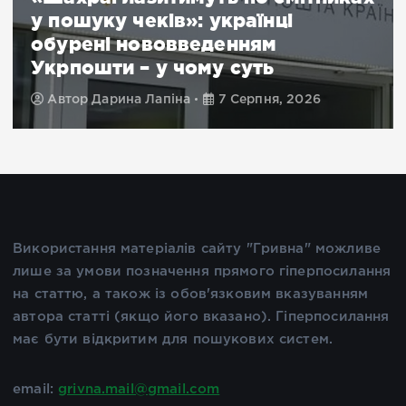
у пошуку чеків»: українці
обурені нововведенням
Укрпошти – у чому суть
Автор
Дарина Лапіна
7 Серпня, 2026
Використання матеріалів сайту "Гривна" можливе
лише за умови позначення прямого гіперпосилання
на статтю, а також із обов'язковим вказуванням
автора статті (якщо його вказано). Гіперпосилання
має бути відкритим для пошукових систем.
email:
grivna.mail@gmail.com