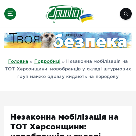
П
е
р
е
Новини півдня України, Херсон,
й
Миколаїв, Одеса, Мелітополь
т
и
д
Головна
»
Подробиці
»
Незаконна мобілізація на
о
ТОТ Херсонщини: новобранців у складі штурмових
в
груп майже одразу кидають на передову
м
і
с
т
у
Незаконна мобілізація на
ТОТ Херсонщини: