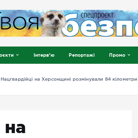
, Мелітополь
оєкти
Інтерв’ю
Репортажі
Промо
»
Нацгвардійці на Херсонщині розмінували 84 кілометри
 на