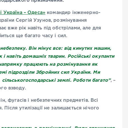
сподарського призначення.
і Україна – Одеса»
командир інженерно-
раїни Сергій Узунов, розмінування
є вже рік навіть під обстрілами, але для
иться ще багато часу і сил.
небезпеку. Він мінує все: від кинутих машин,
 і навіть домашніх тварин. Російські окупанти
 напрямку працюють на розмінування як
емі підрозділи Збройних сил України. Ми
 сільськогосподарські землі. Роботи багато”
, –
го взводу.
ін, фугасів і небезпечних предметів. Всі
 Після утилізації не залишається нічого