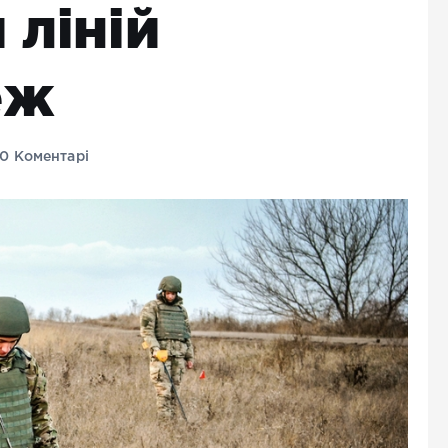
 ліній
еж
0 Коментарі