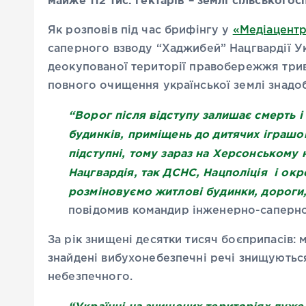
майже 112 тис. гектарів – землі сільського
Як розповів під час брифінгу у
«Медіацентр
саперного взводу “Хаджибей” Нацгвардії Ук
деокупованої території правобережжя трива
повного очищення української землі знадоб
“Ворог після відступу залишає смерть і 
будинків, приміщень до дитячих іграшок
підступні, тому зараз на Херсонському
Нацгвардія, так ДСНС, Нацполіція і окр
розміновуємо житлові будинки, дороги,
повідомив командир інженерно-саперно
За рік знищені десятки тисяч боєприпасів: м
знайдені вибухонебезпечні речі знищуються.
небезпечного.