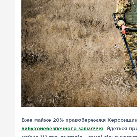
Вже майже 20% правобережжя Херсонщини
вибухонебезпечного залізяччя
. Йдеться пр