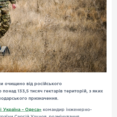
 очищено від російського
о понад 133,5 тисяч гектарів територій, з яких
сподарського призначення.
і Україна – Одеса»
командир інженерно-
раїни Сергій Узунов, розмінування