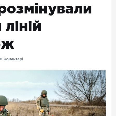
розмінували
 ліній
еж
0 Коментарі