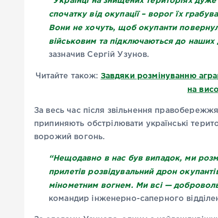
“Українці на знищених територіях дуже
спочатку від окупації – ворог їх грабув
Вони не хочуть, щоб окупанти поверну
військовим та підключаються до наших 
зазначив Сергій Узунов.
Завдяки розмінуванню агра
Читайте також:
на вис
За весь час після звільнення правобережжя
припиняють обстрілювати українські терито
ворожий вогонь.
“Нещодавно в нас був випадок, ми розм
прилетів розвідувальний дрон окупантів
мінометним вогнем. Ми всі — доброволь
командир інженерно-саперного відділе