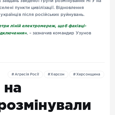
 завдань зведеної групи розмінування НГУ на
елені пункти цивілізації. Відновлення
 українців після російських руйнувань.
етри ліній електромереж, щоб фахівці-
підключення»
, – зазначив командир Узунов
Агресія Росії
Херсон
Херсонщина
 на
розмінували