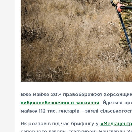
Вже майже 20% правобережжя Херсонщини
вибухонебезпечного залізяччя
. Йдеться пр
майже 112 тис. гектарів – землі сільського
Як розповів під час брифінгу у
«Медіацентр
саперного взводу “Хаджибей” Нацгвардії Ук