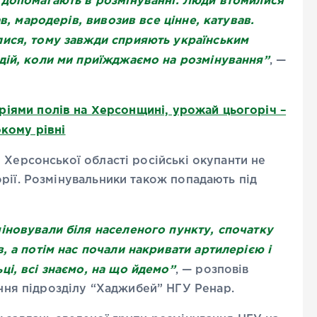
 допомагають в розмінуванні. Люди втомилися
ав, мародерів, вивозив все цінне, катував.
лися, тому завжди сприяють українським
дій, коли ми приїжджаємо на розмінування”
, —
ріями полів на Херсонщині, урожай цьогоріч –
окому рівні
 Херсонської області російські окупанти не
рії. Розмінувальники також попадають під
іновували біля населеного пункту, спочатку
, а потім нас почали накривати артилерією і
ці, всі знаємо, на що йдемо”
, — розповів
ння підрозділу “Хаджибей” НГУ Ренар.