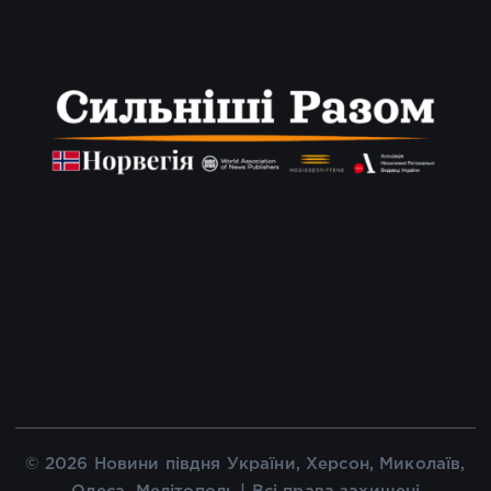
© 2026 Новини півдня України, Херсон, Миколаїв,