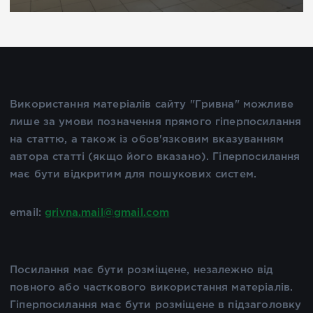
Використання матеріалів сайту "Гривна" можливе
лише за умови позначення прямого гіперпосилання
на статтю, а також із обов'язковим вказуванням
автора статті (якщо його вказано). Гіперпосилання
має бути відкритим для пошукових систем.
email:
grivna.mail@gmail.com
Посилання має бути розміщене, незалежно від
повного або часткового використання матеріалів.
Гіперпосилання має бути розміщене в підзаголовку