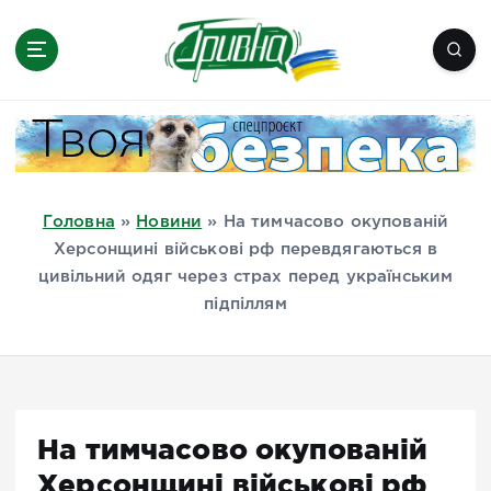
П
е
р
е
Новини півдня України, Херсон,
й
Миколаїв, Одеса, Мелітополь
т
и
д
Головна
»
Новини
»
На тимчасово окупованій
о
Херсонщині військові рф перевдягаються в
в
цивільний одяг через страх перед українським
м
підпіллям
і
с
т
у
На тимчасово окупованій
Херсонщині військові рф