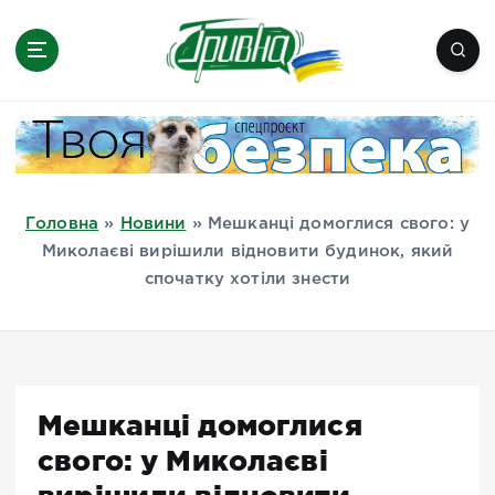
П
е
р
е
Новини півдня України, Херсон,
й
Миколаїв, Одеса, Мелітополь
т
и
д
Головна
»
Новини
»
Мешканці домоглися свого: у
о
Миколаєві вирішили відновити будинок, який
в
спочатку хотіли знести
м
і
с
т
у
Мешканці домоглися
свого: у Миколаєві