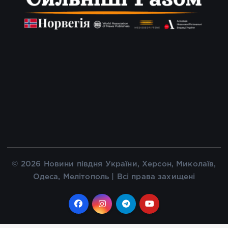
© 2026 Новини півдня України, Херсон, Миколаїв,
Одеса, Мелітополь | Всі права захищені