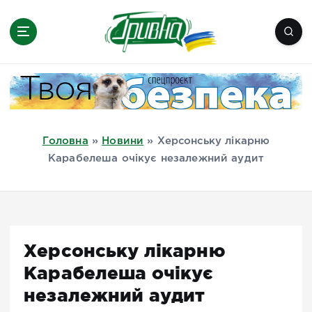
П
е
р
е
Новини півдня України, Херсон,
й
Миколаїв, Одеса, Мелітополь
т
и
д
Головна
»
Новини
»
Херсонську лікарню
о
Карабелеша очікує незалежний аудит
в
м
і
с
т
Херсонську лікарню
у
Карабелеша очікує
незалежний аудит