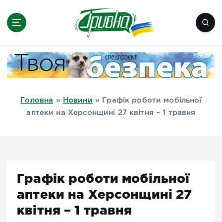
П
е
р
е
Новини півдня України, Херсон,
й
Миколаїв, Одеса, Мелітополь
т
и
д
Головна
»
Новини
»
Графік роботи мобільної
о
аптеки на Херсонщині 27 квітня – 1 травня
в
м
і
с
т
Графік роботи мобільної
у
аптеки на Херсонщині 27
квітня – 1 травня