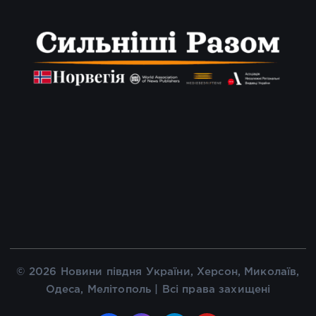
© 2026 Новини півдня України, Херсон, Миколаїв,
Одеса, Мелітополь | Всі права захищені