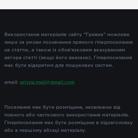
Використання матеріалів сайту "Гривна" можливе
лише за умови позначення прямого гіперпосилання
на статтю, а також із обов'язковим вказуванням
автора статті (якщо його вказано). Гіперпосилання
має бути відкритим для пошукових систем.
email:
grivna.mail@gmail.com
Посилання має бути розміщене, незалежно від
повного або часткового використання матеріалів.
Гіперпосилання має бути розміщене в підзаголовку
або в першому абзаці матеріалу.