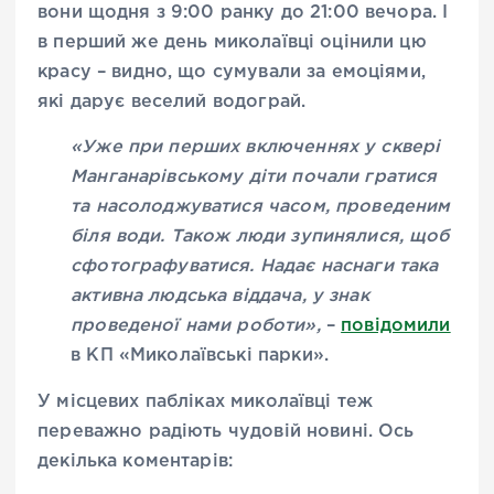
вони щодня з 9:00 ранку до 21:00 вечора. І
в перший же день миколаївці оцінили цю
красу – видно, що сумували за емоціями,
які дарує веселий водограй.
«Уже при перших включеннях у сквері
Манганарівському діти почали гратися
та насолоджуватися часом, проведеним
біля води. Також люди зупинялися, щоб
сфотографуватися. Надає наснаги така
активна людська віддача, у знак
проведеної нами роботи»,
–
повідомили
в КП «Миколаївські парки».
У місцевих пабліках миколаївці теж
переважно радіють чудовій новині. Ось
декілька коментарів: