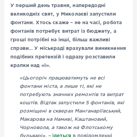
У перший день травня, напередодні
великодніх свят, у Миколаєві запустили
фонтани. Хтось скаже – не на часі, робота
фонтанів потребує витрат із бюджету, а
гроші потрібні на інші, більш важливі
справи… У міськраді врахували виникнення
подібних претензій і одразу розставили
крапки над «і».
«Цьогоріч працюватимуть не всі
фонтани міста, а лише ті, які не
потребують значних ремонтів та витрат
коштів. Відтак запустили 5 фонтанів, які
розміщені в скверах Манганаріївський,
Макарова на Намиві, Каштановий,
Чорновола, а також на Флотському
бульварі»,
–
ідеться
в повідомленні