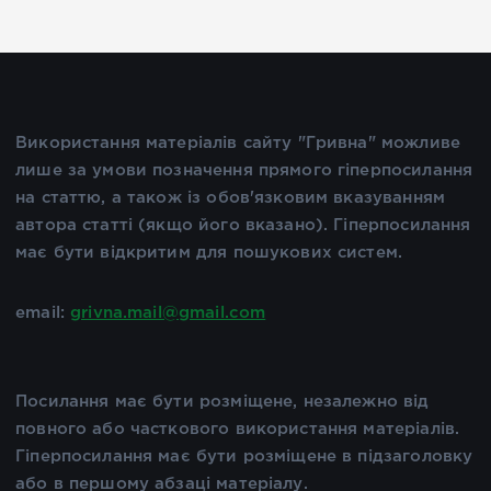
Використання матеріалів сайту "Гривна" можливе
лише за умови позначення прямого гіперпосилання
на статтю, а також із обов'язковим вказуванням
автора статті (якщо його вказано). Гіперпосилання
має бути відкритим для пошукових систем.
email:
grivna.mail@gmail.com
Посилання має бути розміщене, незалежно від
повного або часткового використання матеріалів.
Гіперпосилання має бути розміщене в підзаголовку
або в першому абзаці матеріалу.