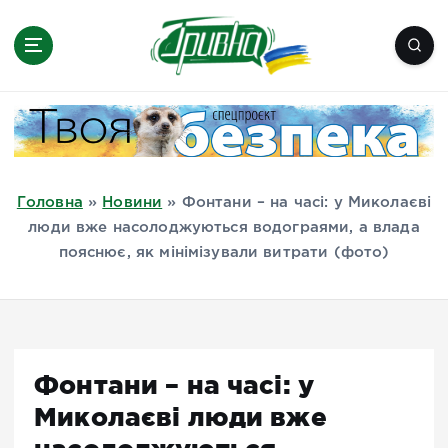
П
е
р
е
Новини півдня України, Херсон,
й
Миколаїв, Одеса, Мелітополь
т
и
д
Головна
»
Новини
»
Фонтани – на часі: у Миколаєві
о
люди вже насолоджуються водограями, а влада
в
пояснює, як мінімізували витрати (фото)
м
і
с
т
у
Фонтани – на часі: у
Миколаєві люди вже