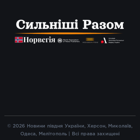
© 2026 Новини півдня України, Херсон, Миколаїв,
Одеса, Мелітополь | Всі права захищені