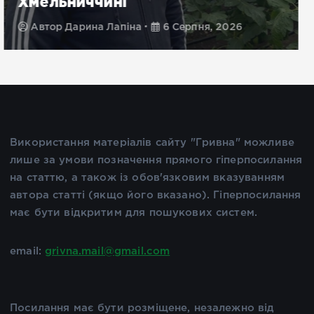
минув день на Херсонщині
Автор
Ян Ярчук
6 Серпня, 2026
Використання матеріалів сайту "Гривна" можливе
лише за умови позначення прямого гіперпосилання
на статтю, а також із обов'язковим вказуванням
автора статті (якщо його вказано). Гіперпосилання
має бути відкритим для пошукових систем.
email:
grivna.mail@gmail.com
Посилання має бути розміщене, незалежно від