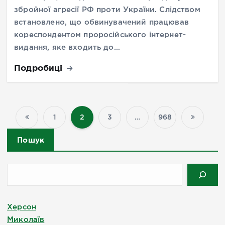
збройної агресії РФ проти України. Слідством
встановлено, що обвинувачений працював
кореспондентом проросійського інтернет-
видання, яке входить до…
Подробиці
1
2
3
…
968
П
Пошук
а
г
і
н
Херсон
а
Миколаїв