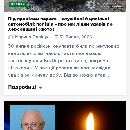
Новини
Під прицілом ворога – службові й цивільні
автомобілі: поліція – про наслідки ударів по
Херсонщині (фото)
Марина Поліщук
31 Липня, 2026
30 липня російські окупанти били по житлових
кварталах з артилерії, тактичної авіації,
застосовували БпЛА різних типів, зокрема
«Шахеди». У поліції розповіли про наслідки
ударів за минулу добу. Від ворожих атак…
Подробиці