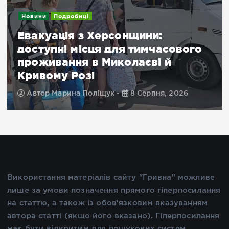
Новини
Подробиці
Евакуація з Херсонщини:
доступні місця для тимчасового
проживання в Миколаєві й
Кривому Розі
Автор
Марина Поліщук
8 Серпня, 2026
Використання матеріалів сайту "Гривна" можливе
лише за умови позначення прямого гіперпосилання
на статтю, а також із обов'язковим вказуванням
автора статті (якщо його вказано). Гіперпосилання
має бути відкритим для пошукових систем.