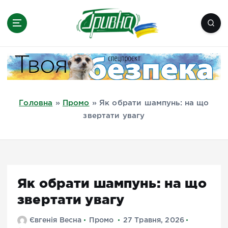
П
е
р
е
Новини півдня України, Херсон,
й
Миколаїв, Одеса, Мелітополь
т
и
д
Головна
»
Промо
»
Як обрати шампунь: на що
о
звертати увагу
в
м
і
с
т
Як обрати шампунь: на що
у
звертати увагу
Євгенія Весна
Промо
27 Травня, 2026