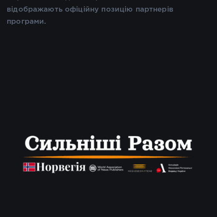
відображають офіційну позицію партнерів
програми.