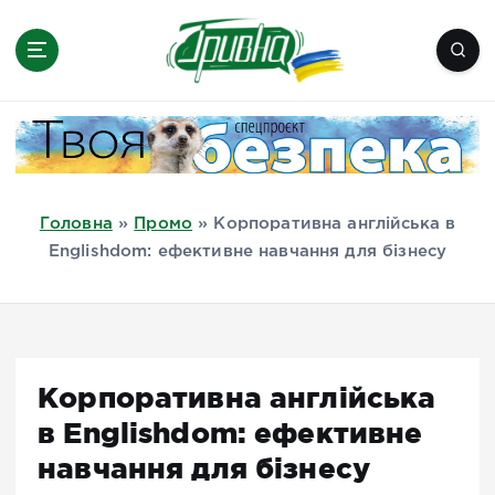
П
е
р
е
Новини півдня України, Херсон,
й
Миколаїв, Одеса, Мелітополь
т
и
д
Головна
»
Промо
»
Корпоративна англійська в
о
Englishdom: ефективне навчання для бізнесу
в
м
і
с
т
Корпоративна англійська
у
в Englishdom: ефективне
навчання для бізнесу