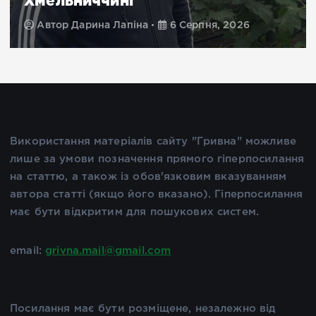
Автор
Дарина Лапіна
6 Серпня, 2026
Використання матеріалів сайту "Гривна" можливе
лише за умови позначення прямого гіперпосилання
на статтю, а також із обов'язковим вказуванням
автора статті (якщо його вказано). Гіперпосилання
має бути відкритим для пошукових систем.
email:
grivna.mail@gmail.com
Посилання має бути розміщене, незалежно від