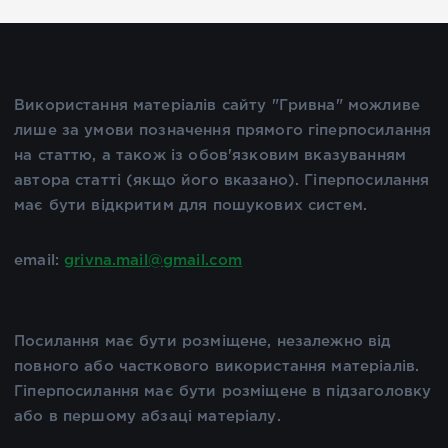
Використання матеріалів сайту "Гривна" можливе
лише за умови позначення прямого гіперпосилання
на статтю, а також із обов'язковим вказуванням
автора статті (якщо його вказано). Гіперпосилання
має бути відкритим для пошукових систем.
email:
grivna.mail@gmail.com
Посилання має бути розміщене, незалежно від
повного або часткового використання матеріалів.
Гіперпосилання має бути розміщене в підзаголовку
або в першому абзаці матеріалу.