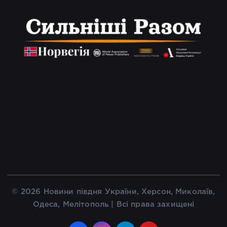
© 2026 Новини півдня України, Херсон, Миколаїв,
Одеса, Мелітополь | Всі права захищені