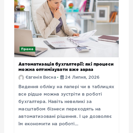
Промо
Автоматизація бухгалтерії: які процеси
можна оптимізувати вже зараз
Євгенія Весна
24 Липня, 2026
Ведення обліку на папері чи в таблицях
все рідше можна зустріти в роботі
бухгалтера. Навіть невеликі за
масштабом бізнеси переходять на
автоматизовані рішення. І це дозволяє
їм економити на роботі…