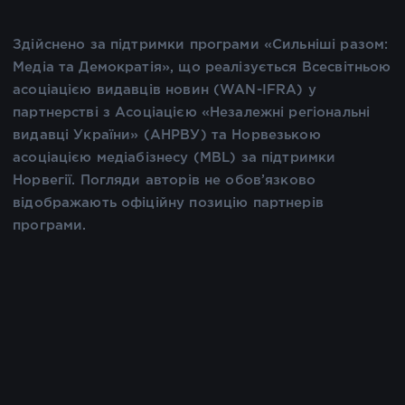
Здійснено за підтримки програми «Сильніші разом:
Медіа та Демократія», що реалізується Всесвітньою
асоціацією видавців новин (WAN-IFRA) у
партнерстві з Асоціацією «Незалежні регіональні
видавці України» (АНРВУ) та Норвезькою
асоціацією медіабізнесу (MBL) за підтримки
Норвегії. Погляди авторів не обов’язково
відображають офіційну позицію партнерів
програми.