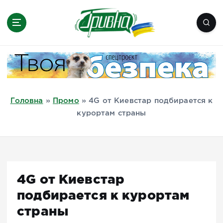
П
е
р
е
Новини півдня України, Херсон,
й
Миколаїв, Одеса, Мелітополь
т
и
д
Головна
»
Промо
»
4G от Киевстар подбирается к
о
курортам страны
в
м
і
с
т
4G от Киевстар
у
подбирается к курортам
страны