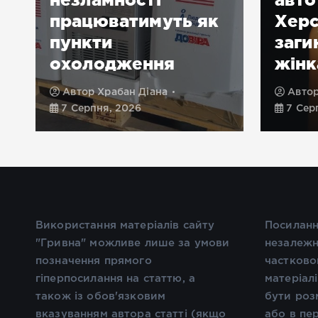
ю
працюватимуть як
Херс
пункти
заги
охолодження
жінк
Автор
Храбан Діана
Авто
7 Серпня, 2026
7 Сер
Використання матеріалів сайту
Посиланн
"Гривна" можливе лише за умови
незалежн
позначення прямого
частково
гіперпосилання на статтю, а
матеріал
також із обов'язковим
бути роз
вказуванням автора статті (якщо
або в пе