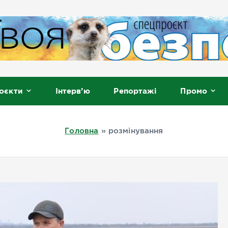
, Мелітополь
оєкти
Інтерв’ю
Репортажі
Промо
Головна
»
розмінування