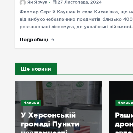
Ян Ярчук
27 Листопада, 2024
Фермер Сергій Каушан із села Киселівка, що н
від вибухонебезпечних предметів близько 400 
розташовані лісосмуга, де українські військові
Подробиці
Ще новини
Новини
Новин
У Херсонській
Раши
ж
громаді Пункти
дрон
незламності
авто