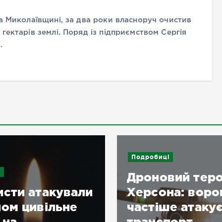
а Миколаївщині, за два роки власноруч очистив
гектарів землі. Поряд із підприємством Сергія
…
Подробиці
и
Дроновий тер
сти атакували
Херсона: воро
ом цивільне
частіше атаку
 на
транспорт