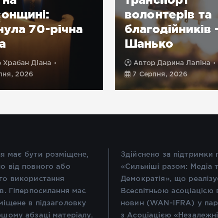
онщині:
волонтерів та
нула 70-річна
благодійників 
а
Шанько
р
Храбан Діана
Автор
Дарина Лапіна
пня, 2026
7 Серпня, 2026
я має бути розміщене,
Здійснено за підтримки
о від повного або
«Сильніші разом: Медіа 
го використання
Демократія», що реалізу
ів. Гіперпосилання має
Всесвітньою асоціацією 
міщене в підзаголовку
новин (WAN-IFRA) у пар
ршому абзаці матеріалу.
з Асоціацією «Незалежн