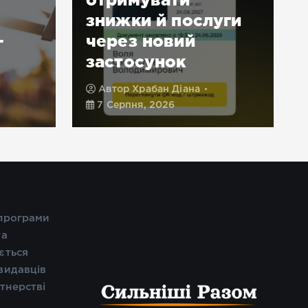
знижки й послуги
–
через новий
застосунок
Автор
Храбан Діана
7 Серпня, 2026
 програми
та
ється
видавців
тнерстві
і