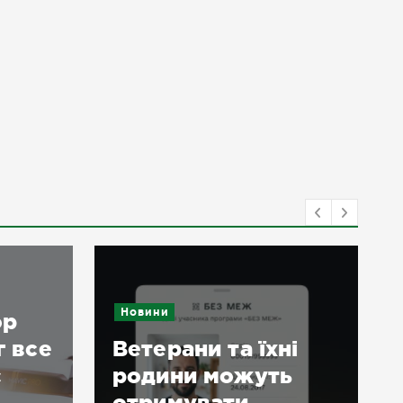
Новини
ор
г все
Ветерани та їхні
є
родини можуть
отримувати