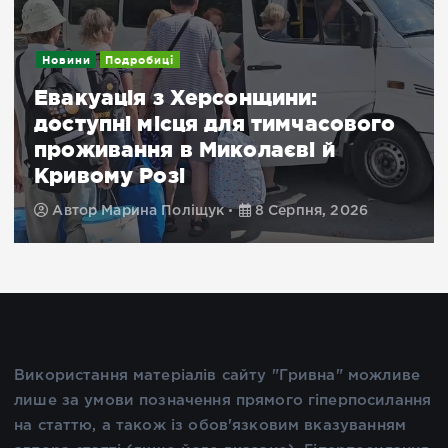
Новини
Подробиці
Евакуація з Херсонщини:
доступні місця для тимчасового
проживання в Миколаєві й
Кривому Розі
Автор
Марина Поліщук
8 Серпня, 2026
Використання матеріалів сайту "Гривна" можливе
лише за умови позначення прямого гіперпосилання
на статтю, а також із обов'язковим вказуванням