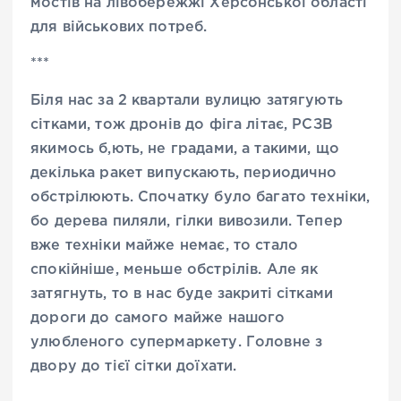
мостів на лівобережжі Херсонської області
для військових потреб.
***
Біля нас за 2 квартали вулицю затягують
сітками, тож дронів до фіга літає, РСЗВ
якимось б,ють, не градами, а такими, що
декілька ракет випускають, периодично
обстрілюють. Спочатку було багато техніки,
бо дерева пиляли, гілки вивозили. Тепер
вже техніки майже немає, то стало
спокійніше, меньше обстрілів. Але як
затягнуть, то в нас буде закриті сітками
дороги до самого майже нашого
улюбленого супермаркету. Головне з
двору до тієї сітки доїхати.