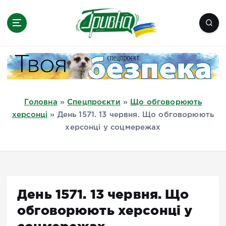
П
е
р
е
Новини півдня України, Херсон,
й
Миколаїв, Одеса, Мелітополь
т
и
д
Головна
»
Спецпроєкти
»
Що обговорюють
о
херсонці
»
День 1571. 13 червня. Що обговорюють
в
херсонці у соцмережах
м
і
с
т
у
День 1571. 13 червня. Що
обговорюють херсонці у