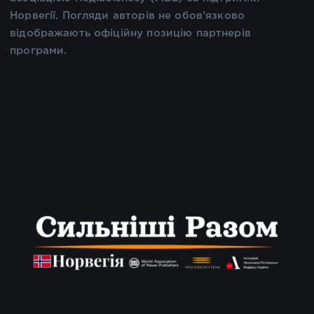
Норвегії. Погляди авторів не обов’язково
відображають офіційну позицію партнерів
програми.