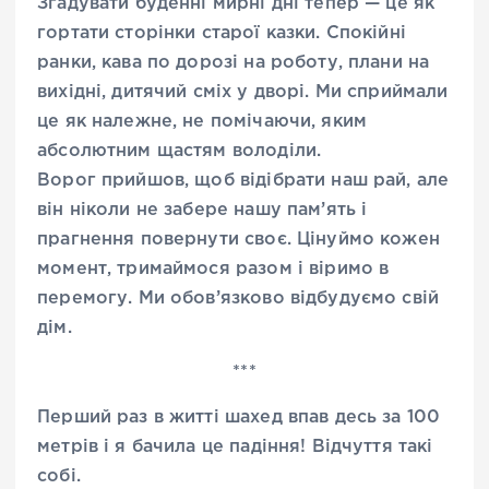
Згадувати буденні мирні дні тепер — це як
гортати сторінки старої казки. Спокійні
ранки, кава по дорозі на роботу, плани на
вихідні, дитячий сміх у дворі. Ми сприймали
це як належне, не помічаючи, яким
абсолютним щастям володіли.
Ворог прийшов, щоб відібрати наш рай, але
він ніколи не забере нашу пам’ять і
прагнення повернути своє. Цінуймо кожен
момент, тримаймося разом і віримо в
перемогу. Ми обов’язково відбудуємо свій
дім.
***
Перший раз в житті шахед впав десь за 100
метрів і я бачила це падіння! Відчуття такі
собі.