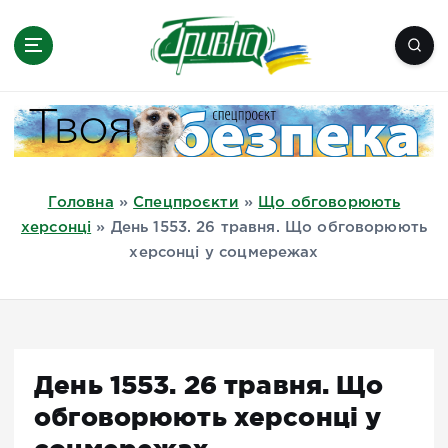
П
е
р
е
Новини півдня України, Херсон,
й
Миколаїв, Одеса, Мелітополь
т
и
д
Головна
»
Спецпроєкти
»
Що обговорюють
о
херсонці
»
День 1553. 26 травня. Що обговорюють
в
херсонці у соцмережах
м
і
с
т
у
День 1553. 26 травня. Що
обговорюють херсонці у