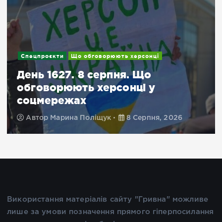
Спецпроєкти
Що обговорюють херсонці
День 1627. 8 серпня. Що
обговорюють херсонці у
соцмережах
Автор
Марина Поліщук
8 Серпня, 2026
Використання матеріалів сайту "Гривна" можливе
лише за умови позначення прямого гіперпосилання