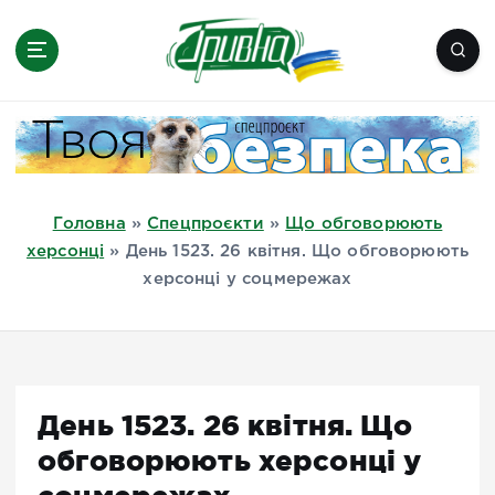
П
е
р
е
Новини півдня України, Херсон,
й
Миколаїв, Одеса, Мелітополь
т
и
д
Головна
»
Спецпроєкти
»
Що обговорюють
о
херсонці
»
День 1523. 26 квітня. Що обговорюють
в
херсонці у соцмережах
м
і
с
т
у
День 1523. 26 квітня. Що
обговорюють херсонці у