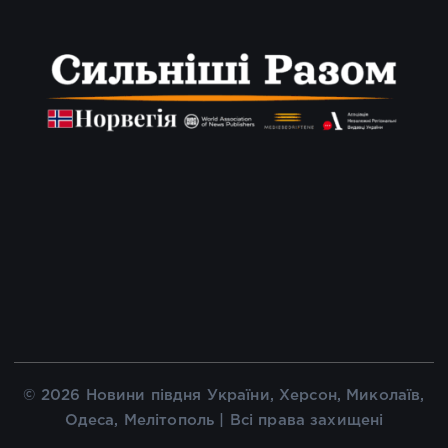
© 2026 Новини півдня України, Херсон, Миколаїв,
Одеса, Мелітополь | Всі права захищені