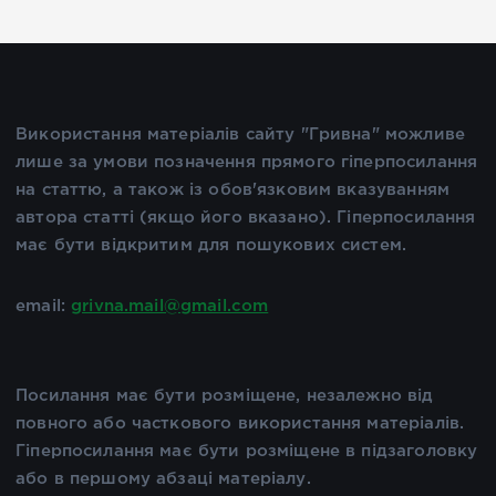
Використання матеріалів сайту "Гривна" можливе
лише за умови позначення прямого гіперпосилання
на статтю, а також із обов'язковим вказуванням
автора статті (якщо його вказано). Гіперпосилання
має бути відкритим для пошукових систем.
email:
grivna.mail@gmail.com
Посилання має бути розміщене, незалежно від
повного або часткового використання матеріалів.
Гіперпосилання має бути розміщене в підзаголовку
або в першому абзаці матеріалу.