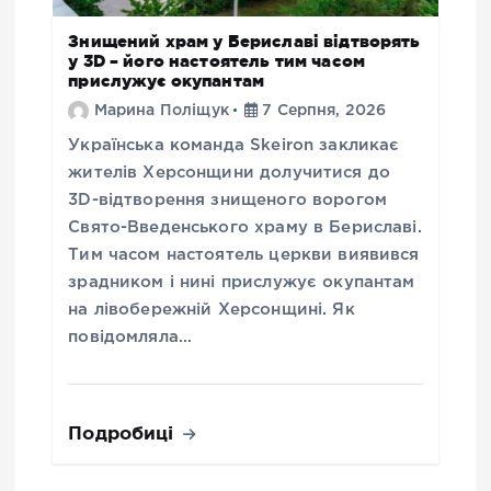
Знищений храм у Бериславі відтворять
у 3D – його настоятель тим часом
прислужує окупантам
Марина Поліщук
7 Серпня, 2026
Українська команда Skeiron закликає
жителів Херсонщини долучитися до
3D-відтворення знищеного ворогом
Свято-Введенського храму в Бериславі.
Тим часом настоятель церкви виявився
зрадником і нині прислужує окупантам
на лівобережній Херсонщині. Як
повідомляла…
Подробиці