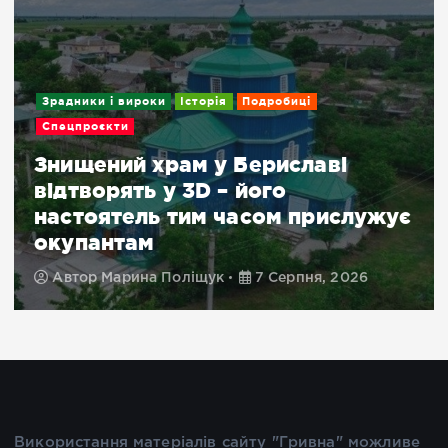
Зрадники і вироки
Історія
Подробиці
Спецпроєкти
Знищений храм у Бериславі
відтворять у 3D – його
настоятель тим часом прислужує
окупантам
Автор
Марина Поліщук
7 Серпня, 2026
Використання матеріалів сайту "Гривна" можливе