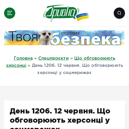
П
е
р
е
Новини півдня України, Херсон,
й
Миколаїв, Одеса, Мелітополь
т
и
д
Головна
»
Спецпроєкти
»
Що обговорюють
о
херсонці
»
День 1206. 12 червня. Що обговорюють
в
херсонці у соцмережах
м
і
с
т
у
День 1206. 12 червня. Що
обговорюють херсонці у