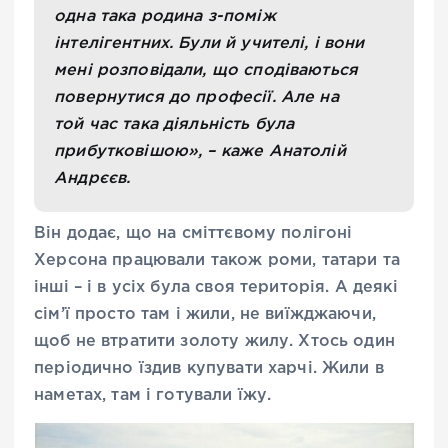
одна така родина з-поміж
інтелігентних. Були й учителі, і вони
мені розповідали, що сподіваються
повернутися до професії. Але на
той час така діяльність була
прибутковішою», – каже Анатолій
Андрєєв.
Він додає, що на сміттєвому полігоні
Херсона працювали також роми, татари та
інші – і в усіх була своя територія. А деякі
сім’ї просто там і жили, не виїжджаючи,
щоб не втратити золоту жилу. Хтось один
періодично їздив купувати харчі. Жили в
наметах, там і готували їжу.