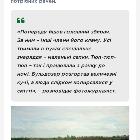
потрібних речей.
«Попереду йшов головний збирач.
За ним – інші члени його клану. Усі
тримали в руках спеціальне
знаряддя – маленькі сапки. Тюп-тюп-
тюп – так і працювали з ранку до
ночі. Бульдозер розгортав величезні
кучі, а люди слідком копирсалися у
смітті», – розповідає фотожурналіст.