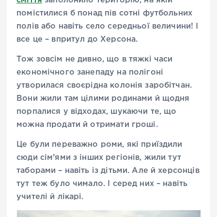
сміття
заполонило територію, на якій
помістилися б понад пів сотні футбольних
полів або навіть село середньої величини! І
все це – впритул до Херсона.
Тож зовсім не дивно, що в тяжкі часи
економічного занепаду на полігоні
утворилася своєрідна колонія заробітчан.
Вони жили там цілими родинами й щодня
порпалися у відходах, шукаючи те, що
можна продати й отримати гроші.
Це були переважно роми, які приїздили
сюди сім’ями з інших регіонів, жили тут
таборами – навіть із дітьми. Але й херсонців
тут теж було чимало. І серед них – навіть
учителі й лікарі.