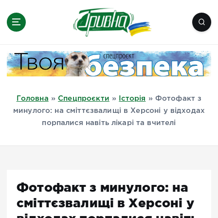
П
е
р
е
Новини півдня України, Херсон,
й
Миколаїв, Одеса, Мелітополь
т
и
д
Головна
»
Спецпроєкти
»
Історія
»
Фотофакт з
о
минулого: на сміттєзвалищі в Херсоні у відходах
в
порпалися навіть лікарі та вчителі
м
і
с
т
у
Фотофакт з минулого: на
сміттєзвалищі в Херсоні у