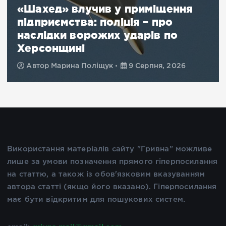
Новини
Обстріли Херсонщини: ворог
атакував 39 міст і сіл, серед
поранених – діти
Автор
Марина Поліщук
9 Серпня, 2026
Використання матеріалів сайту "Гривна" можливе
лише за умови позначення прямого гіперпосилання
на статтю, а також із обов'язковим вказуванням
автора статті (якщо його вказано). Гіперпосилання
має бути відкритим для пошукових систем.