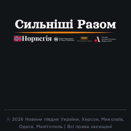
© 2026 Новини півдня України, Херсон, Миколаїв,
Одеса, Мелітополь | Всі права захищені