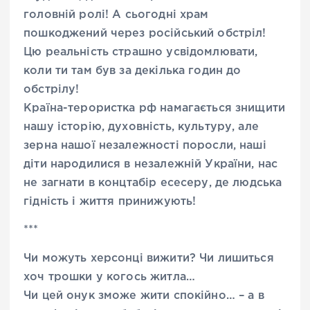
головній ролі! А сьогодні храм
пошкоджений через російський обстріл!
Цю реальність страшно усвідомлювати,
коли ти там був за декілька годин до
обстрілу!
Країна-терористка рф намагається знищити
нашу історію, духовність, культуру, але
зерна нашої незалежності поросли, наші
діти народилися в незалежній України, нас
не загнати в концтабір есесеру, де людська
гідність і життя принижують!
***
Чи можуть херсонці вижити? Чи лишиться
хоч трошки у когось житла…
Чи цей онук зможе жити спокійно… – а в