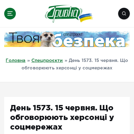
П
е
р
е
Новини півдня України, Херсон,
й
Миколаїв, Одеса, Мелітополь
т
и
д
Головна
»
Спецпроєкти
»
День 1573. 15 червня. Що
о
обговорюють херсонці у соцмережах
в
м
і
с
т
День 1573. 15 червня. Що
у
обговорюють херсонці у
соцмережах