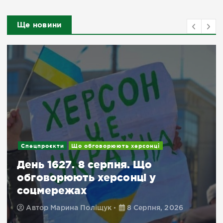
Ще новини
Новини
Подробиці
Евакуація з Херсонщини:
доступні місця для тимчас
проживання в Миколаєві й
Кривому Розі
2026
Автор
Марина Поліщук
8 Серпня, 2