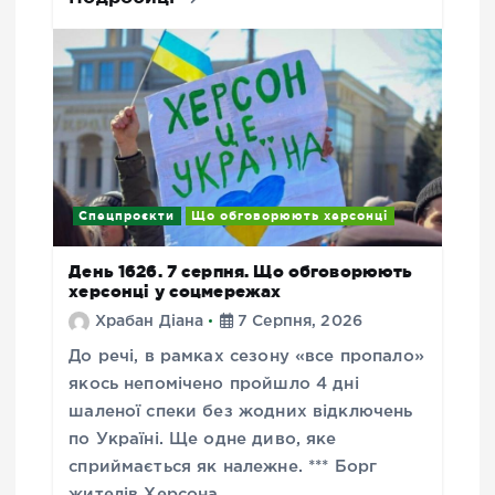
Спецпроєкти
Що обговорюють херсонці
День 1626. 7 серпня. Що обговорюють
херсонці у соцмережах
Храбан Діана
7 Серпня, 2026
До речі, в рамках сезону «все пропало»
якось непомічено пройшло 4 дні
шаленої спеки без жодних відключень
по Україні. Ще одне диво, яке
сприймається як належне. *** Борг
жителів Херсона…