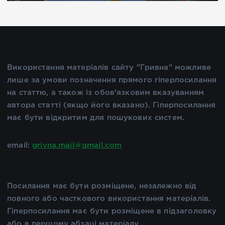
Використання матеріалів сайту "Гривна" можливе
лише за умови позначення прямого гіперпосилання
на статтю, а також із обов'язковим вказуванням
автора статті (якщо його вказано). Гіперпосилання
має бути відкритим для пошукових систем.
email:
grivna.mail@gmail.com
Посилання має бути розміщене, незалежно від
повного або часткового використання матеріалів.
Гіперпосилання має бути розміщене в підзаголовку
або в першому абзаці матеріалу.