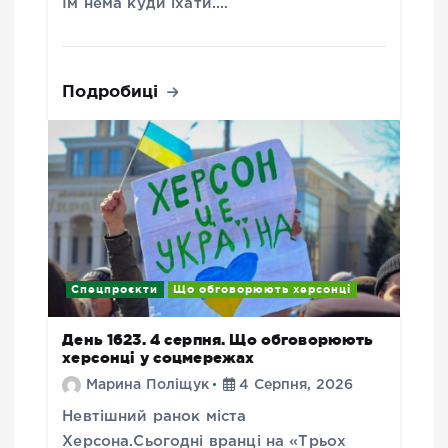
Їм нема куди їхати.…
Подробиці
Спецпроєкти
Що обговорюють херсонці
День 1623. 4 серпня. Що обговорюють
херсонці у соцмережах
Марина Поліщук
4 Серпня, 2026
Невтішний ранок міста
Херсона.Сьогодні вранці на «Трьох