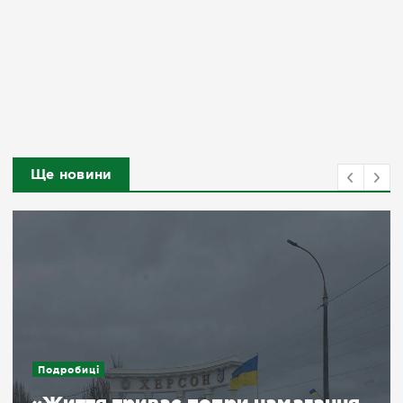
Ще новини
Подробиці
«Життя триває попри намагання