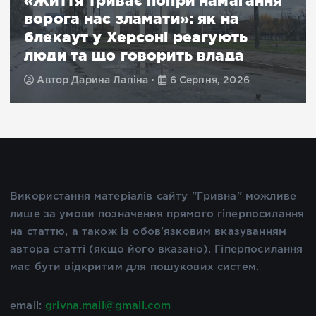
ворога нас зламати»: як на
блекаут у Херсоні реагують
люди та що говорить влада
Автор
Дарина Лапіна
6 Серпня, 2026
Використання матеріалів сайту "Гривна" можливе
лише за умови позначення прямого гіперпосилання
на статтю, а також із обов'язковим вказуванням
автора статті (якщо його вказано). Гіперпосилання
має бути відкритим для пошукових систем.
email:
grivna.mail@gmail.com