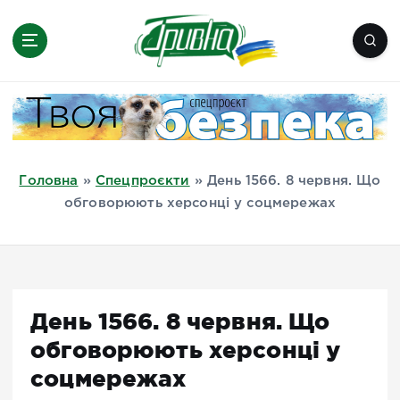
П
е
р
е
Новини півдня України, Херсон,
й
Миколаїв, Одеса, Мелітополь
т
и
д
Головна
»
Спецпроєкти
»
День 1566. 8 червня. Що
о
обговорюють херсонці у соцмережах
в
м
і
с
т
День 1566. 8 червня. Що
у
обговорюють херсонці у
соцмережах