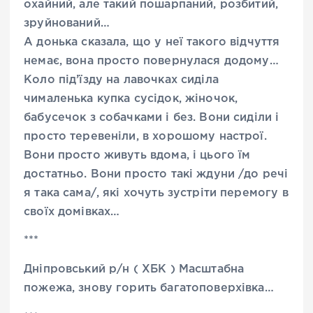
охайний, але такий пошарпаний, розбитий,
зруйнований…
А донька сказала, що у неї такого відчуття
немає, вона просто повернулася додому…
Коло під’їзду на лавочках сиділа
чималенька купка сусідок, жіночок,
бабусечок з собачками і без. Вони сиділи і
просто теревеніли, в хорошому настрої.
Вони просто живуть вдома, і цього їм
достатньо. Вони просто такі ждуни /до речі
я така сама/, які хочуть зустріти перемогу в
своїх домівках…
***
Дніпровський р/н ( ХБК ) Масштабна
пожежа, знову горить багатоповерхівка…