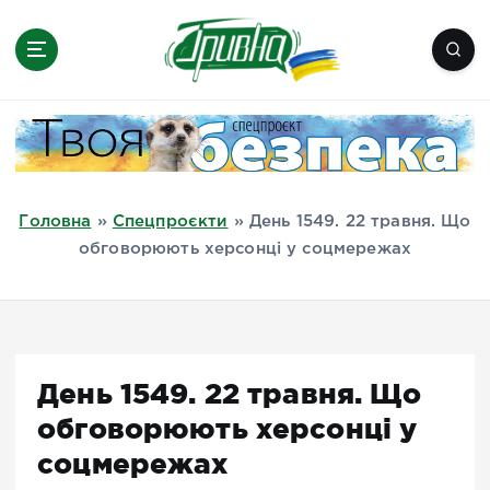
П
е
р
е
Новини півдня України, Херсон,
й
Миколаїв, Одеса, Мелітополь
т
и
д
Головна
»
Спецпроєкти
»
День 1549. 22 травня. Що
о
обговорюють херсонці у соцмережах
в
м
і
с
т
День 1549. 22 травня. Що
у
обговорюють херсонці у
соцмережах