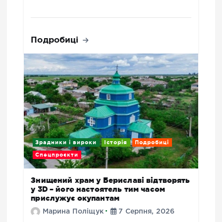
Подробиці
Зрадники і вироки
Історія
Подробиці
Спецпроєкти
Знищений храм у Бериславі відтворять
у 3D – його настоятель тим часом
прислужує окупантам
Марина Поліщук
7 Серпня, 2026