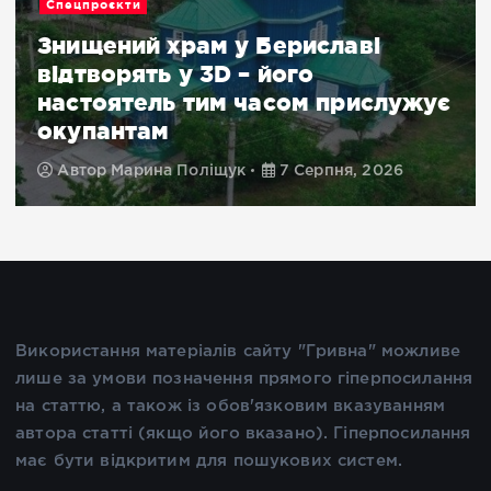
Спецпроєкти
Знищений храм у Бериславі
відтворять у 3D – його
настоятель тим часом прислужує
окупантам
Автор
Марина Поліщук
7 Серпня, 2026
Використання матеріалів сайту "Гривна" можливе
лише за умови позначення прямого гіперпосилання
на статтю, а також із обов'язковим вказуванням
автора статті (якщо його вказано). Гіперпосилання
має бути відкритим для пошукових систем.