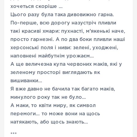
хочеться скоріше …
Цього разу була така дивовижно гарна.
По-перше, всю дорогу назустріч пливли
такі красиві хмари: пухнасті, м’якенькі наче,
просто гарнезні. А по два боки пливли наші
херсонські поля і ниви: зелені, уходжені,
наповнені майбутнім урожаєм…
А ще величезна купа червоних маків, які у
зеленому просторі виглядають як
вишиванки…
Я вже давно не бачила так багато маків,
минулого року так не було…
А маки, то квіти миру, як символ
перемоги… то може вони на щось
натякають, або щось знають…
***