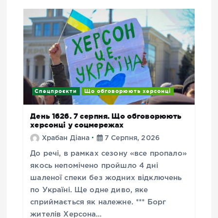
Спецпроєкти
Що обговорюють херсонці
День 1626. 7 серпня. Що обговорюють
херсонці у соцмережах
Храбан Діана
7 Серпня, 2026
До речі, в рамках сезону «все пропало»
якось непомічено пройшло 4 дні
шаленої спеки без жодних відключень
по Україні. Ще одне диво, яке
сприймається як належне. *** Борг
жителів Херсона…