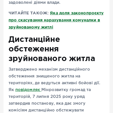
задоволені діями влади.
ЧИТАЙТЕ ТАКОЖ:
Яка доля законопроєкту
про скасування нарахування комуналки в
зруйнованому житлі
Дистанційне
обстеження
зруйнованого житла
Затверджено механізм дистанційного
обстеження знищеного житла на
територіях, де ведуться активні бойові дії.
Як
повідомляє
Мінрозвитку громад та
територій, 7 липня 2025 року уряд
затвердив постанову, яка дає змогу
комісіям дистанційно обстежувати