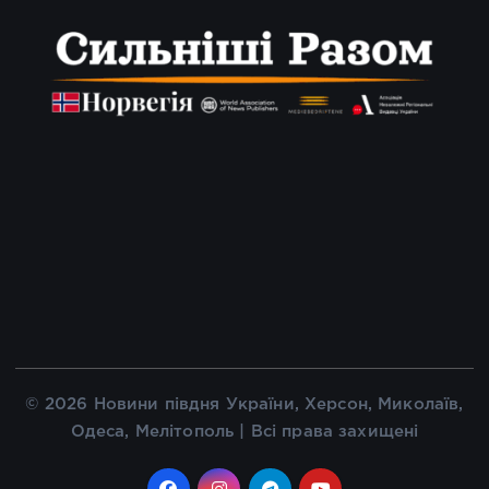
© 2026 Новини півдня України, Херсон, Миколаїв,
Одеса, Мелітополь | Всі права захищені