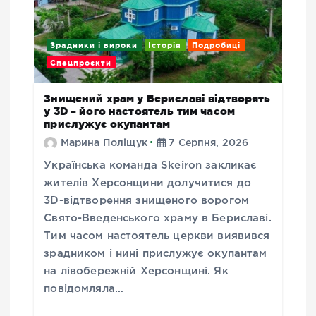
Зрадники і вироки
Історія
Подробиці
Спецпроєкти
Знищений храм у Бериславі відтворять
у 3D – його настоятель тим часом
прислужує окупантам
Марина Поліщук
7 Серпня, 2026
Українська команда Skeiron закликає
жителів Херсонщини долучитися до
3D-відтворення знищеного ворогом
Свято-Введенського храму в Бериславі.
Тим часом настоятель церкви виявився
зрадником і нині прислужує окупантам
на лівобережній Херсонщині. Як
повідомляла…