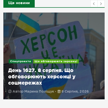
Ще новини
Новини
Подробиці
Евакуація з Херсонщини:
доступні місця для тимчасового
проживання в Миколаєві й
Кривому Розі
Автор
Марина Поліщук
8 Серпня, 2026