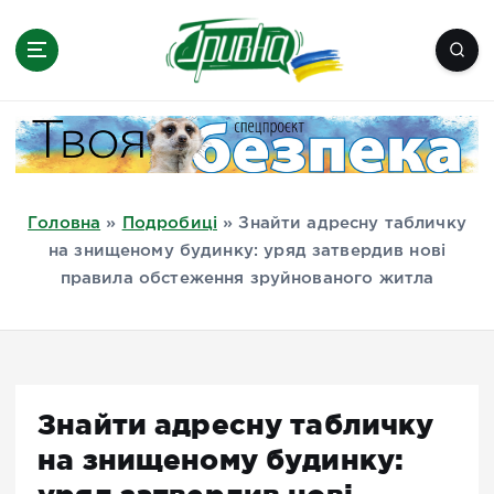
П
е
р
е
Новини півдня України, Херсон,
й
Миколаїв, Одеса, Мелітополь
т
и
д
Головна
»
Подробиці
»
Знайти адресну табличку
о
на знищеному будинку: уряд затвердив нові
в
правила обстеження зруйнованого житла
м
і
с
т
у
Знайти адресну табличку
на знищеному будинку: