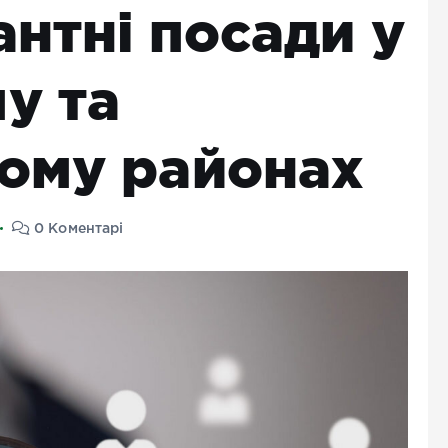
антні посади у
у та
ому районах
0 Коментарі