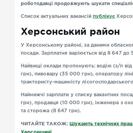
роботодавці продовжують шукати спеціаліст
Список актуальних вакансій
публікує
Херсон
Херсонський район
У Херсонському районі, за даними обласног
посади. Зарплатня варіюється від 8 647 до 
Найвищі оклади пропонують: водію (з/п від
грн), пивовару (35 000 грн), оператору ліні
трактористу-машиністу лісогосподарського
Найнижчі зарплати у списку вакантних посад
грн), продавця (10 000 грн), інженера з ох
та сторожа (8 647 грн).
ЧИТАЙТЕ ТАКОЖ:
Шукають технічних праців
Херсонщині