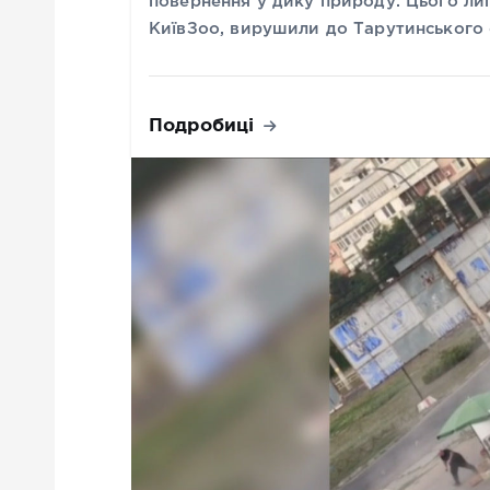
повернення у дику природу. Цього ли
КиївЗоо, вирушили до Тарутинського 
Подробиці