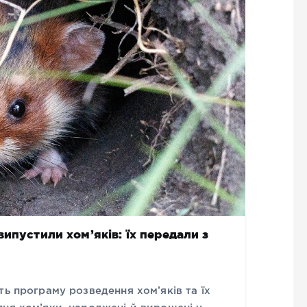
ипустили хом’яків: їх передали з
ть програму розведення хом’яків та їх