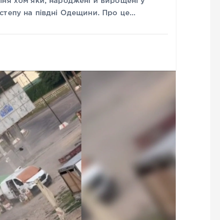
пня хом’яки, народжені й вирощені у
степу на півдні Одещини. Про це…