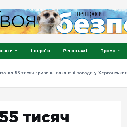
, Мелітополь
оєкти
Інтерв’ю
Репортажі
Промо
та до 55 тисяч гривень: вакантні посади у Херсонськ
55 тисяч