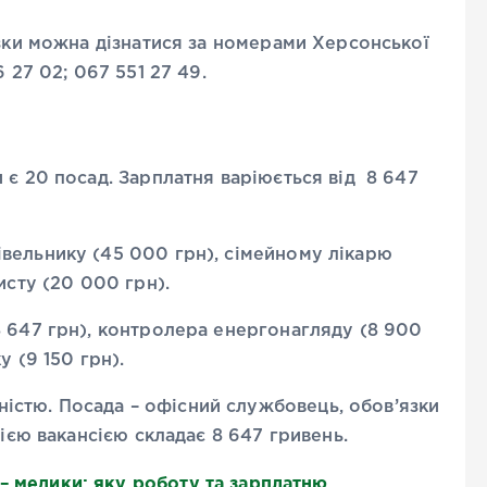
язки можна дізнатися за номерами Херсонської
 27 02; 067 551 27 49.
 є 20 посад. Зарплатня варіюється від 8 647
вельнику (45 000 грн), сімейному лікарю
исту (20 000 грн).
8 647 грн), контролера енергонагляду (8 900
у (9 150 грн).
дністю. Посада – офісний службовець, обов’язки
цією вакансією складає 8 647 гривень.
– медики: яку роботу та зарплатню