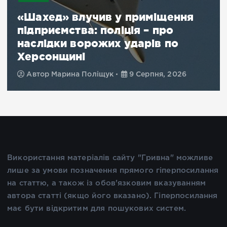
«Шахед» влучив у приміщення
підприємства: поліція – про
наслідки ворожих ударів по
Херсонщині
Автор
Марина Поліщук
9 Серпня, 2026
Використання матеріалів сайту "Гривна" можливе
лише за умови позначення прямого гіперпосилання
на статтю, а також із обов'язковим вказуванням
автора статті (якщо його вказано). Гіперпосилання
має бути відкритим для пошукових систем.