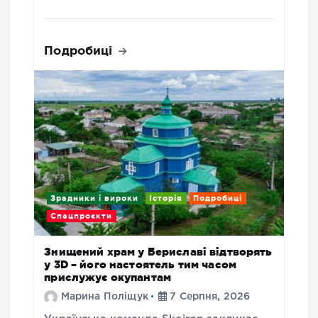
Подробиці
Зрадники і вироки
Історія
Подробиці
Спецпроєкти
Знищений храм у Бериславі відтворять
у 3D – його настоятель тим часом
прислужує окупантам
Марина Поліщук
7 Серпня, 2026