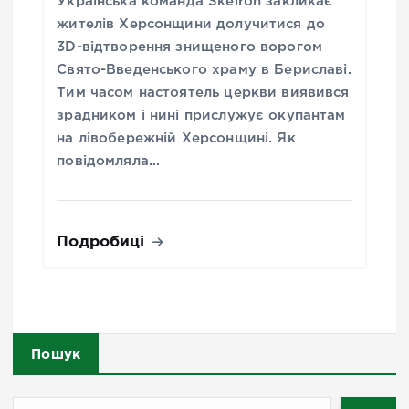
Українська команда Skeiron закликає
жителів Херсонщини долучитися до
3D-відтворення знищеного ворогом
Свято-Введенського храму в Бериславі.
Тим часом настоятель церкви виявився
зрадником і нині прислужує окупантам
на лівобережній Херсонщині. Як
повідомляла…
Подробиці
Пошук