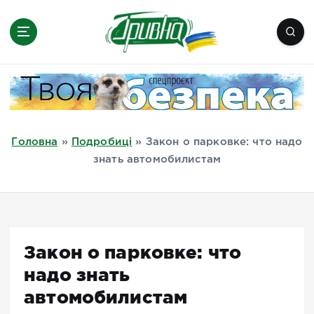
П
е
р
е
Новини півдня України, Херсон,
й
Миколаїв, Одеса, Мелітополь
т
и
д
Головна
»
Подробиці
»
Закон о парковке: что надо
о
знать автомобилистам
в
м
і
с
т
Закон о парковке: что
у
надо знать
автомобилистам