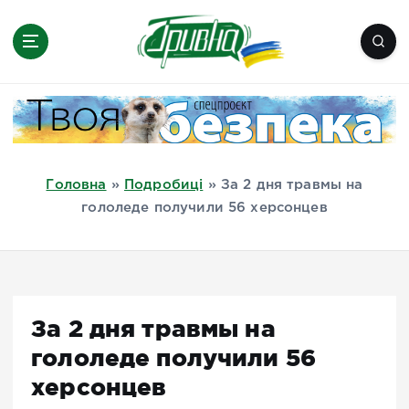
П
е
р
е
Новини півдня України, Херсон,
й
Миколаїв, Одеса, Мелітополь
т
и
д
Головна
»
Подробиці
»
За 2 дня травмы на
о
гололеде получили 56 херсонцев
в
м
і
с
т
За 2 дня травмы на
у
гололеде получили 56
херсонцев