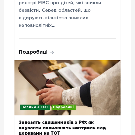
реєстрі МВС про дітей, які зникли
безвісти. Серед областей, що
лідирують кількістю зниклих
неповнолітніх…
Подробиці
Новини з ТОТ
Подробиці
Завозять священників з РФ: як
окупанти посилюють контроль над
церквами на ТОТ