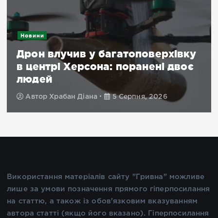
Новини
Дрон влучив у багатоповерхівку
в центрі Херсона: поранені двоє
людей
Автор
Храбан Діана
5 Серпня, 2026
Використання матеріалів сайту "Гривна" можливе
лише за умови позначення прямого гіперпосилання
на статтю, а також із обов'язковим вказуванням
автора статті (якщо його вказано). Гіперпосилання