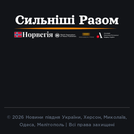
© 2026 Новини півдня України, Херсон, Миколаїв,
Одеса, Мелітополь | Всі права захищені