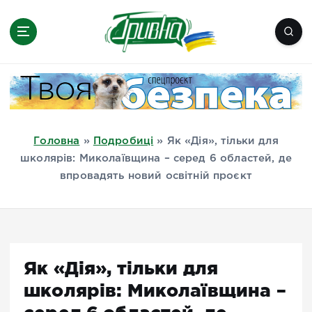
П
е
р
е
Новини півдня України, Херсон,
й
Миколаїв, Одеса, Мелітополь
т
и
д
Головна
»
Подробиці
»
Як «Дія», тільки для
о
школярів: Миколаївщина – серед 6 областей, де
в
впровадять новий освітній проєкт
м
і
с
т
у
Як «Дія», тільки для
школярів: Миколаївщина –