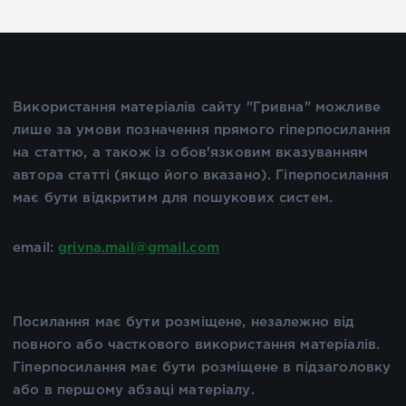
Використання матеріалів сайту "Гривна" можливе
лише за умови позначення прямого гіперпосилання
на статтю, а також із обов'язковим вказуванням
автора статті (якщо його вказано). Гіперпосилання
має бути відкритим для пошукових систем.
email:
grivna.mail@gmail.com
Посилання має бути розміщене, незалежно від
повного або часткового використання матеріалів.
Гіперпосилання має бути розміщене в підзаголовку
або в першому абзаці матеріалу.