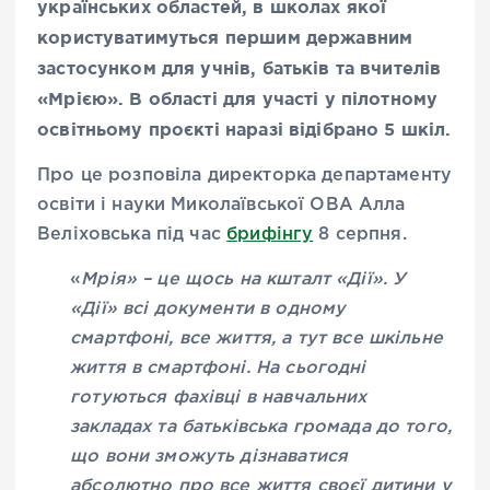
українських областей, в школах якої
користуватимуться першим державним
застосунком для учнів, батьків та вчителів
«Мрією». В області для участі у пілотному
освітньому проєкті наразі відібрано 5 шкіл.
Про це розповіла директорка департаменту
освіти і науки Миколаївської ОВА Алла
Веліховська під час
брифінгу
8 серпня.
«
Мрія» – це щось на кшталт «Дії». У
«Дії» всі документи в одному
смартфоні, все життя, а тут все шкільне
життя в смартфоні. На сьогодні
готуються фахівці в навчальних
закладах та батьківська громада до того,
що вони зможуть дізнаватися
абсолютно про все життя своєї дитини у