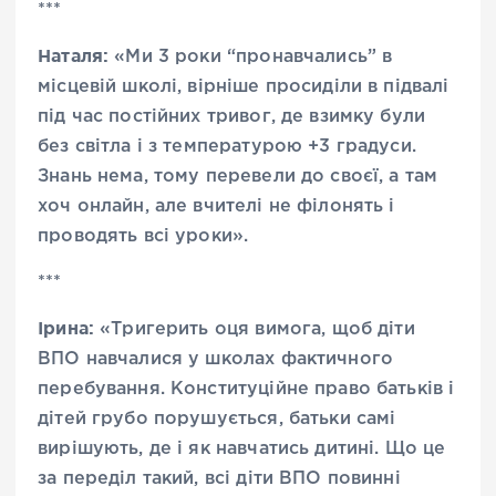
***
Наталя:
«Ми 3 роки “пронавчались” в
місцевій школі, вірніше просиділи в підвалі
під час постійних тривог, де взимку були
без світла і з температурою +3 градуси.
Знань нема, тому перевели до своєї, а там
хоч онлайн, але вчителі не філонять і
проводять всі уроки».
***
Ірина:
«Тригерить оця вимога, щоб діти
ВПО навчалися у школах фактичного
перебування. Конституційне право батьків і
дітей грубо порушується, батьки самі
вирішують, де і як навчатись дитині. Що це
за переділ такий, всі діти ВПО повинні