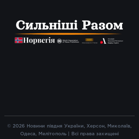
© 2026 Новини півдня України, Херсон, Миколаїв,
Одеса, Мелітополь | Всі права захищені