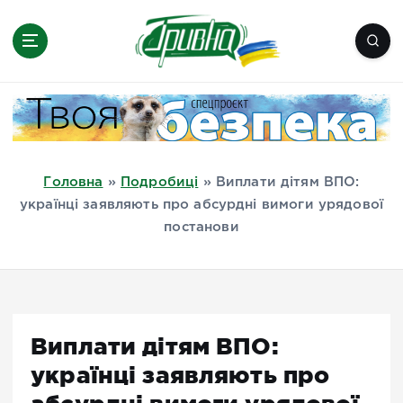
П
е
р
е
Новини півдня України, Херсон,
й
Миколаїв, Одеса, Мелітополь
т
и
д
Головна
»
Подробиці
»
Виплати дітям ВПО:
о
українці заявляють про абсурдні вимоги урядової
в
постанови
м
і
с
т
у
Виплати дітям ВПО:
українці заявляють про