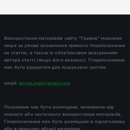
Використання матеріалів сайту "Гривна" можливе
лише за умови позначення прямого гіперпосилання
на статтю, а також із обов'язковим вказуванням
автора статті (якщо його вказано). Гіперпосилання
має бути відкритим для пошукових систем.
email:
grivna.mail@gmail.com
Посилання має бути розміщене, незалежно від
повного або часткового використання матеріалів.
Гіперпосилання має бути розміщене в підзаголовку
або в першому абзаці матеріалу.