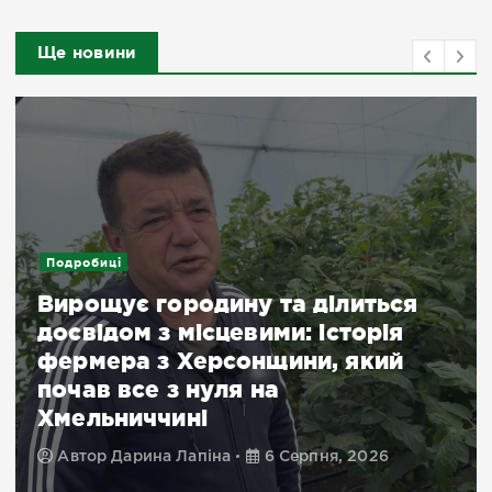
Ще новини
Новини
 ділиться
 історія
Ворог двічі атакував
и, який
громадський транспор
поранено понад 20 лю
минув день на Херсон
пня, 2026
Автор
Ян Ярчук
6 Серпня, 