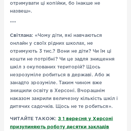
отримувати ці копійки, бо інакше не
назвеш».
***
Світлана:
«Чому діти, які навчаються
онлайн у своїх рідних школах, не
отримують 3 тис.? Вони не діти? Чи їм ці
кошти не потрібні? Чи це задля знищення
шкіл з окупованих територій? Щось
незрозуміле робиться в державі. Або ж
занадто зрозуміле. Таким чином вже
знищили освіту в Херсоні. Вчорашнім
наказом закрили величезну кількість шкіл і
дитячих садочків. Щось не те робиться».
ЧИТАЙТЕ ТАКОЖ:
З 1 вересня у Херсоні
призупиняють роботу десятки закладів