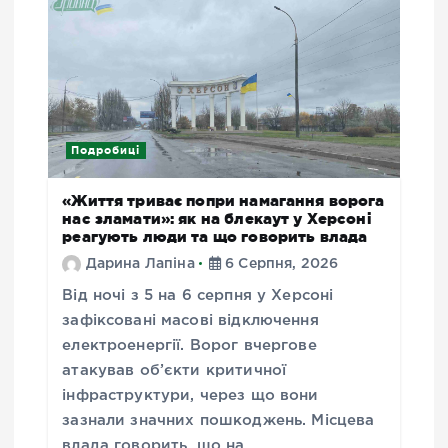
Подробиці
«Життя триває попри намагання ворога
нас зламати»: як на блекаут у Херсоні
реагують люди та що говорить влада
Дарина Лапіна
6 Серпня, 2026
Від ночі з 5 на 6 серпня у Херсоні
зафіксовані масові відключення
електроенергії. Ворог вчергове
атакував об’єкти критичної
інфраструктури, через що вони
зазнали значних пошкоджень. Місцева
влада говорить, що на…