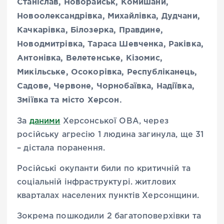
Станіслав, Новорайськ, Комишани,
Новоолександрівка, Михайлівка, Дудчани,
Качкарівка, Білозерка, Правдине,
Новодмитрівка, Тараса Шевченка, Раківка,
Антонівка, Велетенське, Кізомис,
Микільське, Осокорівка, Республіканець,
Садове, Червоне, Чорнобаївка, Надіївка,
Зміївка та місто Херсон.
За
даними
Херсонської ОВА, через
російську агресію 1 людина загинула, ще 31
– дістала поранення.
Російські окупанти били по критичній та
соціальній інфраструктурі. житлових
кварталах населених пунктів Херсонщини.
Зокрема пошкодили 2 багатоповерхівки та