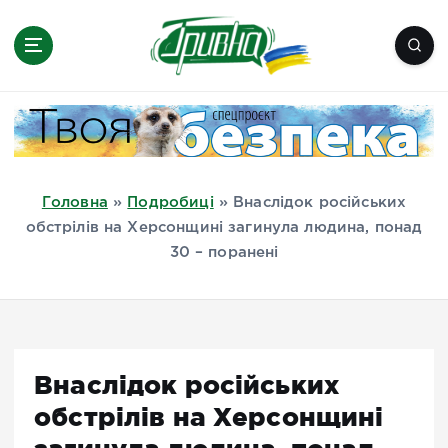
П
е
р
е
Новини півдня України, Херсон,
й
Миколаїв, Одеса, Мелітополь
т
и
д
Головна
»
Подробиці
»
Внаслідок російських
о
обстрілів на Херсонщині загинула людина, понад
в
30 – поранені
м
і
с
т
у
Внаслідок російських
обстрілів на Херсонщині