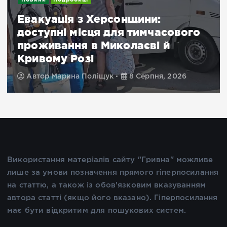
Евакуація з Херсонщини:
доступні місця для тимчасового
проживання в Миколаєві й
Кривому Розі
Автор
Марина Поліщук
8 Серпня, 2026
Використання матеріалів сайту "Гривна" можливе
лише за умови позначення прямого гіперпосилання
на статтю, а також із обов'язковим вказуванням
автора статті (якщо його вказано). Гіперпосилання
має бути відкритим для пошукових систем.