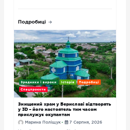
Подробиці
Зрадники і вироки
Історія
Подробиці
Спецпроєкти
Знищений храм у Бериславі відтворять
у 3D – його настоятель тим часом
прислужує окупантам
Марина Поліщук
7 Серпня, 2026