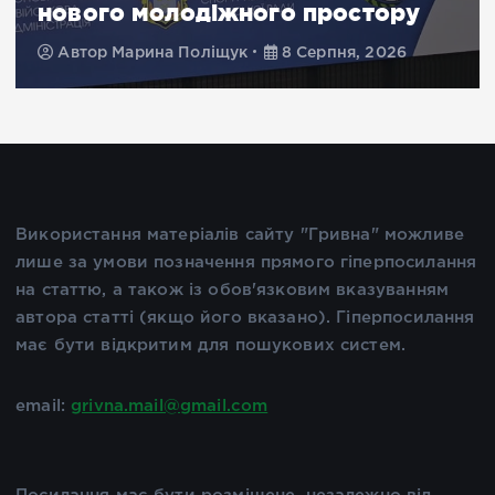
нового молодіжного простору
Автор
Марина Поліщук
8 Серпня, 2026
Використання матеріалів сайту "Гривна" можливе
лише за умови позначення прямого гіперпосилання
на статтю, а також із обов'язковим вказуванням
автора статті (якщо його вказано). Гіперпосилання
має бути відкритим для пошукових систем.
email:
grivna.mail@gmail.com