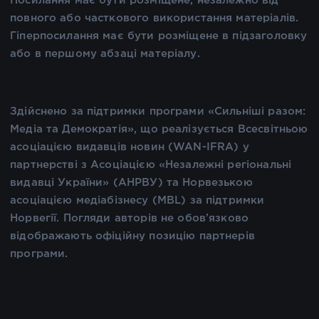
Посилання має бути розміщене, незалежно від
повного або часткового використання матеріалів.
Гіперпосилання має бути розміщене в підзаголовку
або в першому абзаці матеріалу.
Здійснено за підтримки програми «Сильніші разом:
Медіа та Демократія», що реалізується Всесвітньою
асоціацією видавців новин (WAN-IFRA) у
партнерстві з Асоціацією «Незалежні регіональні
видавці України» (АНРВУ) та Норвезькою
асоціацією медіабізнесу (MBL) за підтримки
Норвегії. Погляди авторів не обов’язково
відображають офіційну позицію партнерів
програми.