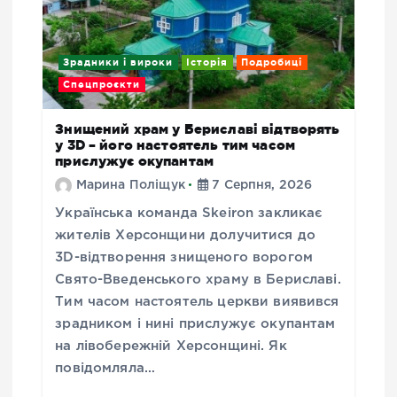
Зрадники і вироки
Історія
Подробиці
Спецпроєкти
Знищений храм у Бериславі відтворять
у 3D – його настоятель тим часом
прислужує окупантам
Марина Поліщук
7 Серпня, 2026
Українська команда Skeiron закликає
жителів Херсонщини долучитися до
3D-відтворення знищеного ворогом
Свято-Введенського храму в Бериславі.
Тим часом настоятель церкви виявився
зрадником і нині прислужує окупантам
на лівобережній Херсонщині. Як
повідомляла…