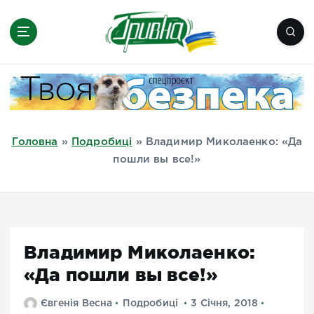
П
е
р
е
Новини півдня України, Херсон,
й
Миколаїв, Одеса, Мелітополь
т
и
д
Головна
»
Подробиці
»
Владимир Миколаенко: «Да
о
пошли вы все!»
в
м
і
с
т
Владимир Миколаенко:
у
«Да пошли вы все!»
Євгенія Весна
Подробиці
3 Січня, 2018