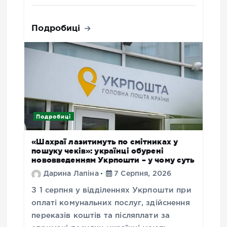
Подробиці
Подробиці
«Шахраї лазитимуть по смітниках у
пошуку чеків»: українці обурені
нововведенням Укрпошти – у чому суть
Дарина Лапіна
7 Серпня, 2026
З 1 серпня у відділеннях Укрпошти при
оплаті комунальних послуг, здійснення
переказів коштів та післяплати за