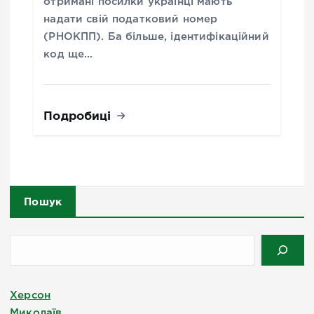
отримані посилки українці мають
надати свій податковий номер
(РНОКПП). Ба більше, ідентифікаційний
код ще…
Подробиці
Пошук
Херсон
Миколаїв