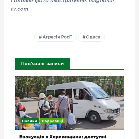
Головне фото ілюстративне: magnolia-
tv.com
Агресія Росії
Одеса
Пов'язані записи
Новини
Подробиці
Евакуація з Херсонщини: доступні