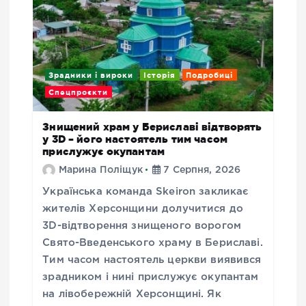
Зрадники і вироки
Історія
Подробиці
Спецпроєкти
Знищений храм у Бериславі відтворять
у 3D – його настоятель тим часом
прислужує окупантам
Марина Поліщук
7 Серпня, 2026
Українська команда Skeiron закликає
жителів Херсонщини долучитися до
3D-відтворення знищеного ворогом
Свято-Введенського храму в Бериславі.
Тим часом настоятель церкви виявився
зрадником і нині прислужує окупантам
на лівобережній Херсонщині. Як