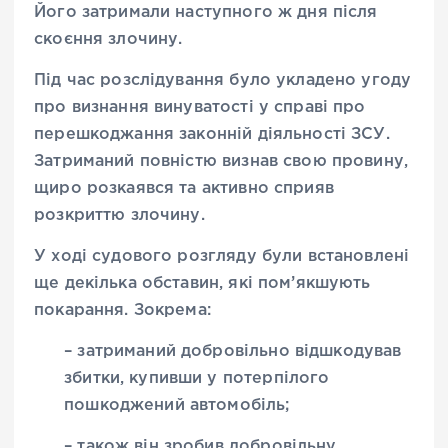
Його затримали наступного ж дня після
скоєння злочину.
Під час розслідування було укладено угоду
про визнання винуватості у справі про
перешкоджання законній діяльності ЗСУ.
Затриманий повністю визнав свою провину,
щиро розкаявся та активно сприяв
розкриттю злочину.
У ході судового розгляду були встановлені
ще декілька обставин, які пом’якшують
покарання. Зокрема:
– затриманий добровільно відшкодував
збитки, купивши у потерпілого
пошкоджений автомобіль;
– також він зробив добровільну