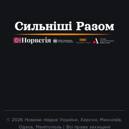
© 2026 Новини півдня України, Херсон, Миколаїв,
Одеса, Мелітополь | Всі права захищені