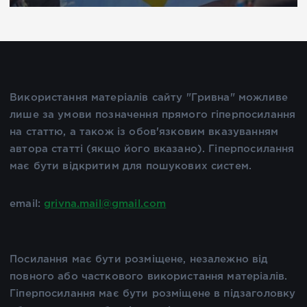
Використання матеріалів сайту "Гривна" можливе
лише за умови позначення прямого гіперпосилання
на статтю, а також із обов'язковим вказуванням
автора статті (якщо його вказано). Гіперпосилання
має бути відкритим для пошукових систем.
email:
grivna.mail@gmail.com
Посилання має бути розміщене, незалежно від
повного або часткового використання матеріалів.
Гіперпосилання має бути розміщене в підзаголовку