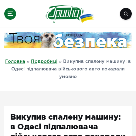
П
е
р
е
Новини півдня України, Херсон,
й
Миколаїв, Одеса, Мелітополь
т
и
д
Головна
»
Подробиці
»
Викупив спалену машину: в
о
Одесі підпалювача військового авто покарали
в
умовно
м
і
с
т
у
Викупив спалену машину:
в Одесі підпалювача