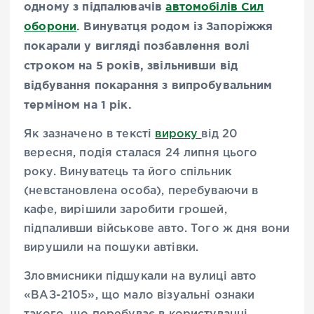
одному з підпалювачів
автомобілів Сил
оборони
. Винуватця родом із Запоріжжя
покарали
у вигляді позбавлення волі
строком на 5 років, звільнивши
від
відбування покарання з випробувальним
терміном на 1 рік.
Як зазначено в тексті
вироку
від 20
вересня, подія сталася 24 липня цього
року. Винуватець та його спільник
(невстановлена особа), перебуваючи в
кафе, вирішили заробити грошей,
підпаливши військове авто. Того ж дня вони
вирушили на пошуки автівки.
Зловмисники підшукали на вулиці авто
«ВАЗ-2105», що мало візуальні ознаки