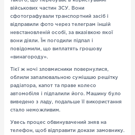
такого, що перебуває в користуванні
військових частин ЗСУ. Вони
сфотографували транспортний засіб і
відправили фото через телеграм іншій
невстановленій особі, за вказівкою якої
вони діяли. Їм погодили підпал і
повідомили, що виплатять грошову
«винагороду».
Тієї ж ночі зловмисники повернулися,
облили запалювальною сумішшю решітку
радіатора, капот та праве колесо
автомобіля і підпалили його. Машину було
виведено з ладу, подальше її використання
стало неможливим.
Увесь процес обвинувачений зняв на
телефон, щоб відправити докази замовнику.