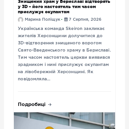
Знищений храм у Бериславі відтворять
у 3D – його настоятель тим часом
прислужує окупантам
Марина Поліщук
7 Серпня, 2026
Українська команда Skeiron закликає
жителів Херсонщини долучитися до
3D-відтворення знищеного ворогом
Свято-Введенського храму в Бериславі.
Тим часом настоятель церкви виявився
зрадником і нині прислужує окупантам
на лівобережній Херсонщині. Як
повідомляла…
Подробиці