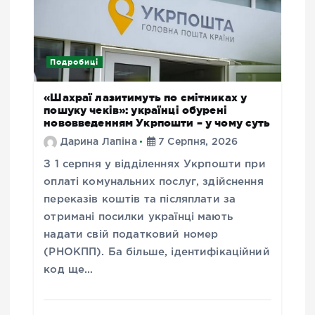
Подробиці
«Шахраї лазитимуть по смітниках у
пошуку чеків»: українці обурені
нововведенням Укрпошти – у чому суть
Дарина Лапіна
7 Серпня, 2026
З 1 серпня у відділеннях Укрпошти при
оплаті комунальних послуг, здійснення
переказів коштів та післяплати за
отримані посилки українці мають
надати свій податковий номер
(РНОКПП). Ба більше, ідентифікаційний
код ще…