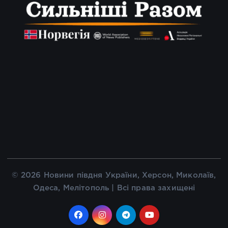
© 2026 Новини півдня України, Херсон, Миколаїв,
Одеса, Мелітополь | Всі права захищені