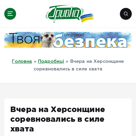
П
е
р
е
Новини півдня України, Херсон,
й
Миколаїв, Одеса, Мелітополь
т
и
д
Головна
»
Подробиці
»
Вчера на Херсонщине
о
соревновались в силе хвата
в
м
і
с
т
Вчера на Херсонщине
у
соревновались в силе
хвата