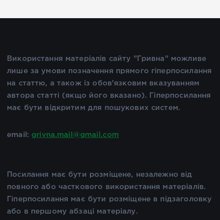
Використання матеріалів сайту "Гривна" можливе
лише за умови позначення прямого гіперпосилання
на статтю, а також із обов'язковим вказуванням
автора статті (якщо його вказано). Гіперпосилання
має бути відкритим для пошукових систем.
email:
grivna.mail@gmail.com
Посилання має бути розміщене, незалежно від
повного або часткового використання матеріалів.
Гіперпосилання має бути розміщене в підзаголовку
або в першому абзаці матеріалу.