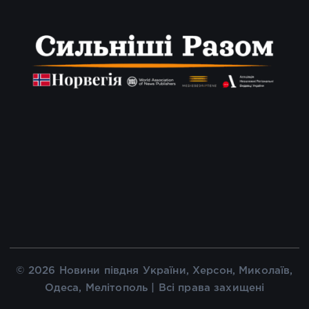
© 2026 Новини півдня України, Херсон, Миколаїв,
Одеса, Мелітополь | Всі права захищені