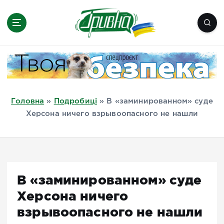
П
е
р
е
Новини півдня України, Херсон,
й
Миколаїв, Одеса, Мелітополь
т
и
д
Головна
»
Подробиці
»
В «заминированном» суде
о
Херсона ничего взрывоопасного не нашли
в
м
і
с
т
В «заминированном» суде
у
Херсона ничего
взрывоопасного не нашли