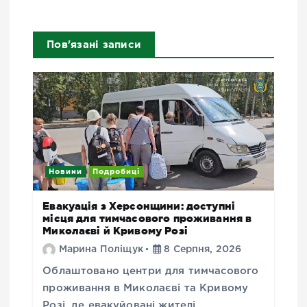
Пов'язані записи
Новини
Подробиці
Евакуація з Херсонщини: доступні
місця для тимчасового проживання в
Миколаєві й Кривому Розі
Марина Поліщук
8 Серпня, 2026
Облаштовано центри для тимчасового
проживання в Миколаєві та Кривому
Розі, де евакуйовані жителі