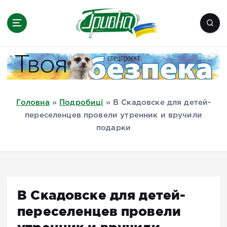
П
е
р
е
Новини півдня України, Херсон,
й
Миколаїв, Одеса, Мелітополь
т
и
д
Головна
»
Подробиці
»
В Скадовске для детей-
о
переселенцев провели утренник и вручили
в
подарки
м
і
с
т
у
В Скадовске для детей-
переселенцев провели