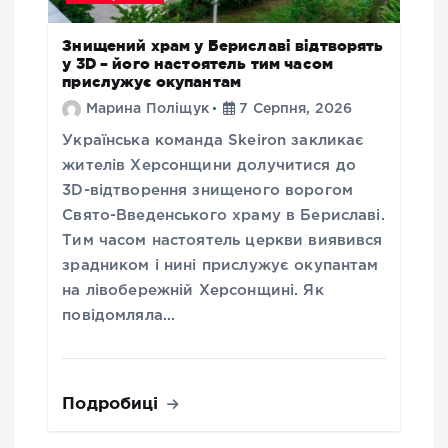
Знищений храм у Бериславі відтворять
у 3D – його настоятель тим часом
прислужує окупантам
Марина Поліщук
7 Серпня, 2026
Українська команда Skeiron закликає
жителів Херсонщини долучитися до
3D-відтворення знищеного ворогом
Свято-Введенського храму в Бериславі.
Тим часом настоятель церкви виявився
зрадником і нині прислужує окупантам
на лівобережній Херсонщині. Як
повідомляла…
Подробиці