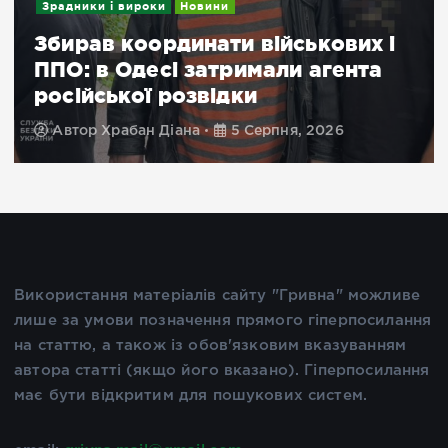
Зрадники і вироки
Новини
Збирав координати військових і
ППО: в Одесі затримали агента
російської розвідки
Автор
Храбан Діана
5 Серпня, 2026
Використання матеріалів сайту "Гривна" можливе
лише за умови позначення прямого гіперпосилання
на статтю, а також із обов'язковим вказуванням
автора статті (якщо його вказано). Гіперпосилання
має бути відкритим для пошукових систем.