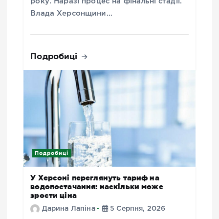
року. Наразі процес на фінальні стадії.
Влада Херсонщини…
Подробиці
Подробиці
У Херсоні переглянуть тариф на
водопостачання: наскільки може
зрости ціна
Дарина Лапіна
5 Серпня, 2026