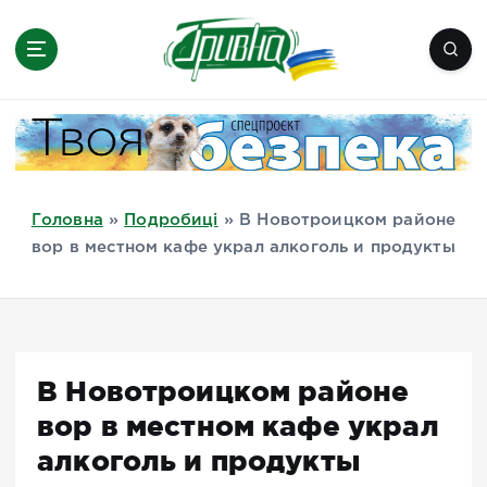
П
е
р
е
Новини півдня України, Херсон,
й
Миколаїв, Одеса, Мелітополь
т
и
д
Головна
»
Подробиці
»
В Новотроицком районе
о
вор в местном кафе украл алкоголь и продукты
в
м
і
с
т
В Новотроицком районе
у
вор в местном кафе украл
алкоголь и продукты