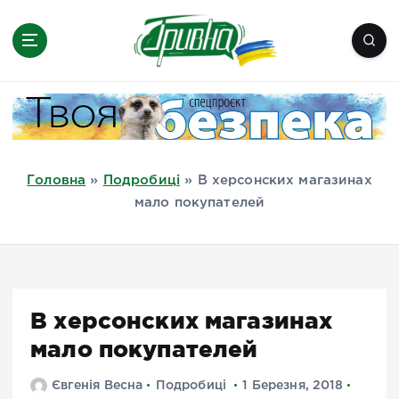
П
е
р
е
Новини півдня України, Херсон,
й
Миколаїв, Одеса, Мелітополь
т
и
д
Головна
»
Подробиці
»
В херсонских магазинах
о
мало покупателей
в
м
і
с
т
В херсонских магазинах
у
мало покупателей
Євгенія Весна
Подробиці
1 Березня, 2018