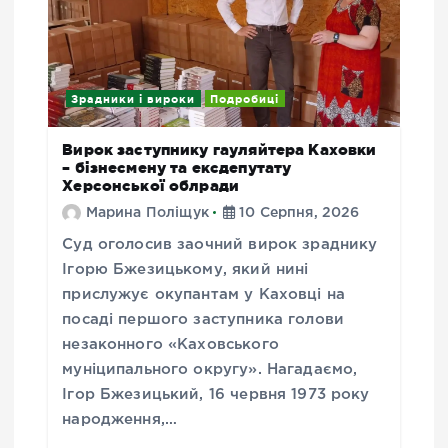
Зрадники і вироки
Подробиці
Вирок заступнику гауляйтера Каховки
– бізнесмену та ексдепутату
Херсонської облради
Марина Поліщук
10 Серпня, 2026
Суд оголосив заочний вирок зраднику
Ігорю Бжезицькому, який нині
прислужує окупантам у Каховці на
посаді першого заступника голови
незаконного «Каховського
муніципального округу». Нагадаємо,
Ігор Бжезицький, 16 червня 1973 року
народження,…