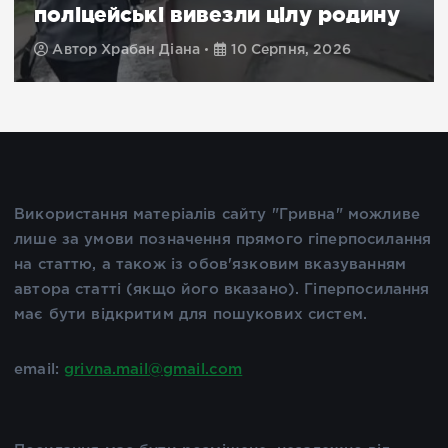
поліцейські вивезли цілу родину
Автор
Храбан Діана
10 Серпня, 2026
Використання матеріалів сайту "Гривна" можливе
лише за умови позначення прямого гіперпосилання
на статтю, а також із обов'язковим вказуванням
автора статті (якщо його вказано). Гіперпосилання
має бути відкритим для пошукових систем.
email:
grivna.mail@gmail.com