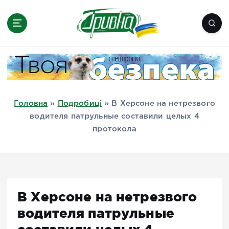
П
е
р
е
Новини півдня України, Херсон,
й
Миколаїв, Одеса, Мелітополь
т
и
д
Головна
»
Подробиці
»
В Херсоне на нетрезвого
о
водителя патрульные составили целых 4
в
протокола
м
і
с
т
у
В Херсоне на нетрезвого
водителя патрульные