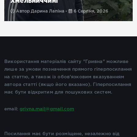
Хмельниччині
Автор
Дарина Лапіна
6 Серпня, 2026
Використання матеріалів сайту "Гривна" можливе
лише за умови позначення прямого гіперпосилання
на статтю, а також із обов'язковим вказуванням
автора статті (якщо його вказано). Гіперпосилання
має бути відкритим для пошукових систем.
email:
grivna.mail@gmail.com
Посилання має бути розміщене, незалежно від