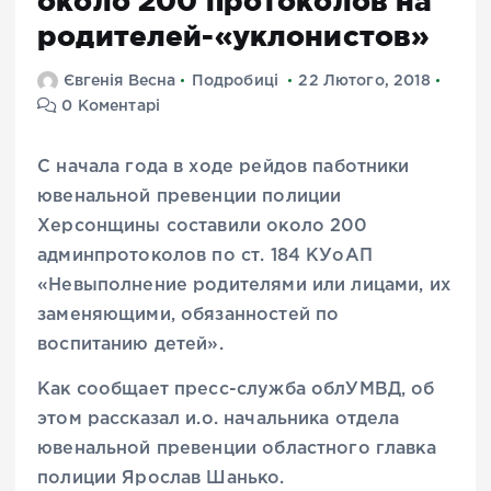
около 200 протоколов на
родителей-«уклонистов»
Євгенія Весна
Подробиці
22 Лютого, 2018
0 Коментарі
С начала года в ходе рейдов паботники
ювенальной превенции полиции
Херсонщины составили около 200
админпротоколов по ст. 184 КУоАП
«Невыполнение родителями или лицами, их
заменяющими, обязанностей по
воспитанию детей».
Как сообщает пресс-служба облУМВД, об
этом рассказал и.о. начальника отдела
ювенальной превенции областного главка
полиции Ярослав Шанько.