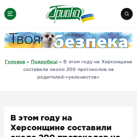
П
е
р
е
Новини півдня України, Херсон,
й
Миколаїв, Одеса, Мелітополь
т
и
д
Головна
»
Подробиці
»
В этом году на Херсонщине
о
составили около 200 протоколов на
в
родителей-«уклонистов»
м
і
с
т
у
В этом году на
Херсонщине составили