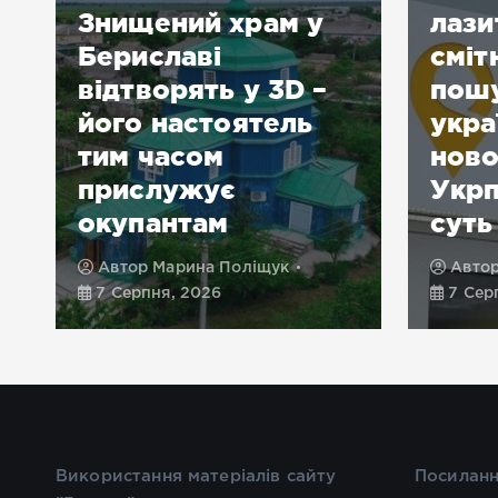
Знищений храм у
лази
Бериславі
сміт
відтворять у 3D –
пошу
його настоятель
укра
тим часом
нов
прислужує
Укрп
окупантам
суть
Автор
Марина Поліщук
Авто
7 Серпня, 2026
7 Сер
Використання матеріалів сайту
Посиланн