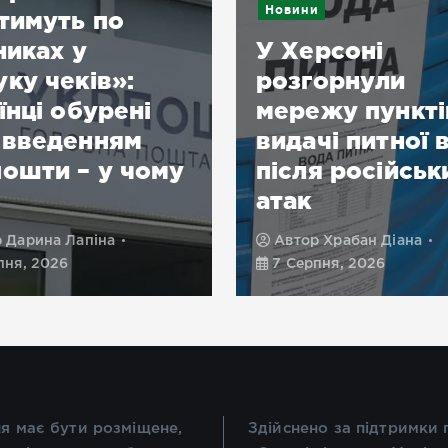
Новини
тимуть по
никах у
У Херсоні
ку чеків»:
розгорнули
їнці обурені
мережу пункті
овведенням
видачі питної 
ошти – у чому
після російськ
атак
р
Дарина Лапіна
Автор
Храбан Діана
пня, 2026
7 Серпня, 2026
я має бути розміщене,
Здійснено за підтримки