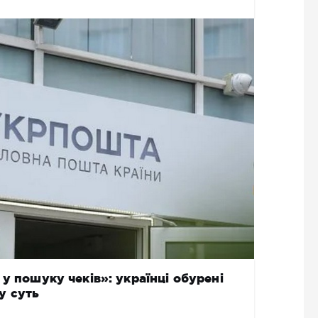
у пошуку чеків»: українці обурені
у суть