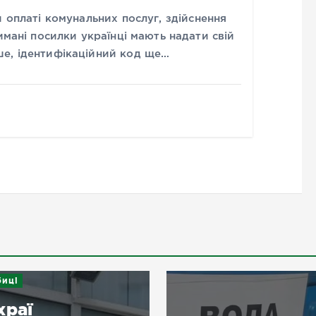
и оплаті комунальних послуг, здійснення
имані посилки українці мають надати свій
е, ідентифікаційний код ще…
иці
храї