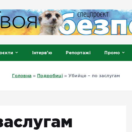
, Мелітополь
оєкти
Інтерв’ю
Репортажі
Промо
Головна
»
Подробиці
»
Убийце – по заслугам
заслугам