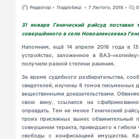
Редактор
Подробиці
7 Лютого, 2018
0
31 января Генический райсуд поставил т
совершённого в селе Новоалексеевка Ген
Напомним, ещё 14 апреля 2016 года в 13
устройство, заложенное в ВАЗ-«копейку
получили разной степени ранения.
За время судебного разбирательства, со
свидетелей, изучены 8 томов письменных д
вещественными доказательствами. Обвиня
свою вину, ссылался на сфабрикованно
оправдать. Тем не менее Генический райс
троих присяжных вынес обвинительный п
совершении теракта, приведшего к гибели 
свободы с конфискацией имущества. Кр