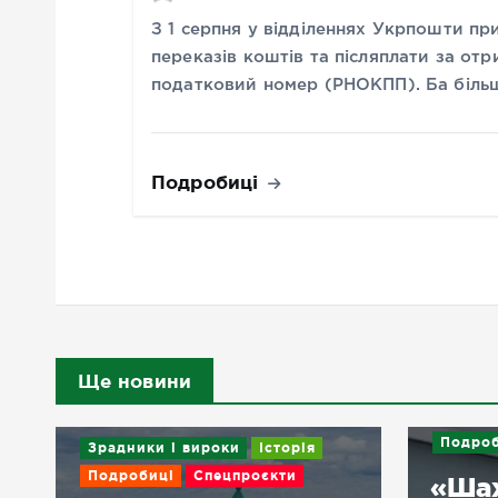
З 1 серпня у відділеннях Укрпошти пр
переказів коштів та післяплати за отр
податковий номер (РНОКПП). Ба більш
Подробиці
Ще новини
Подроб
Зрадники і вироки
Історія
Подробиці
Спецпроєкти
«Ша