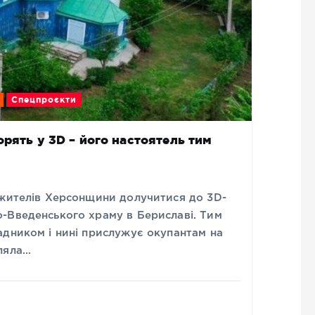
Спецпроєкти
рять у 3D – його настоятель тим
 жителів Херсонщини долучитися до 3D-
-Введенського храму в Бериславі. Тим
адником і нині прислужує окупантам на
ляла…