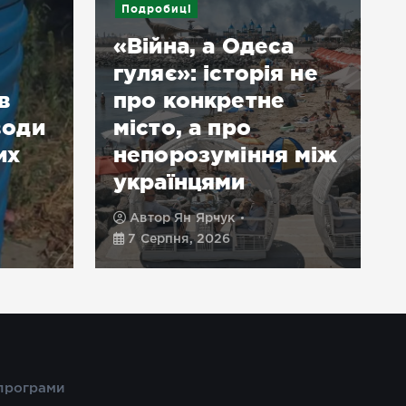
Подробиці
«Війна, а Одеса
гуляє»: історія не
в
про конкретне
води
місто, а про
их
непорозуміння між
українцями
Автор
Ян Ярчук
7 Серпня, 2026
 програми