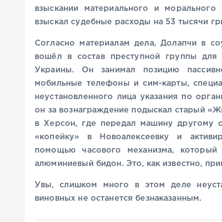
взыскании материального и морального
взыскал судебные расходы на 53 тысячи гр
Согласно материалам дела, Долапчи в со
вошёл в состав преступной группы для 
Украины. Он занимал позицию пассивно
мобильные телефоны и сим-карты, специ
неустановленного лица указания по орган
он за вознаграждение подыскал старый «Ж
в Херсон, где передал машину другому с
«копейку» в Новоалексеевку и активи
помощью часового механизма, который 
алюминиевый бидон. Это, как известно, пр
Увы, слишком много в этом деле неуст
виновных не останется безнаказанным.