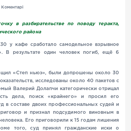
 Коментарі
очку в разбирательстве по поводу теракта,
ического района
:30 у кафе сработало самодельное взрывное
». В результате один человек погиб, ещё 6
общил «Степ ньюз», были допрошены около 30
оказательств, исследованы около 40 пакетов с
емый Валерий Долапчи категорически отрицал
сть дела, поиск «крайнего» и просил его
уд в составе двоих профессиональных судей и
риговор и признал подсудимого виновным в
человека. Его приговорили к 15 годам лишения
оме того, суд принял гражданские иски о