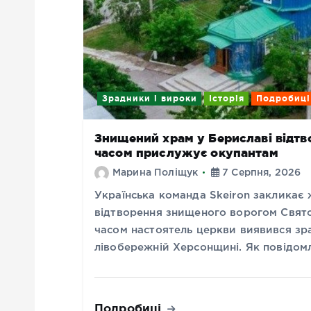
Зрадники і вироки
Історія
Подробиці
Знищений храм у Бериславі відтво
часом прислужує окупантам
Марина Поліщук
7 Серпня, 2026
Українська команда Skeiron закликає
відтворення знищеного ворогом Свято
часом настоятель церкви виявився зр
лівобережній Херсонщині. Як повідом
Подробиці