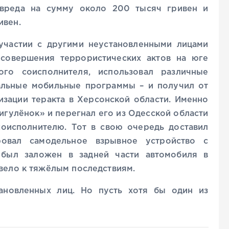
 вреда на сумму около 200 тысяч гривен и
ивен.
участии с другими неустановленными лицами
совершения террористических актов на юге
го соисполнителя, использовал различные
альные мобильные программы – и получил от
изации теракта в Херсонской области. Именно
игулёнок» и перегнал его из Одесской области
оисполнителю. Тот в свою очередь доставил
ровал самодельное взрывное устройство с
был заложен в задней части автомобиля в
ивело к тяжёлым последствиям.
ановленных лиц. Но пусть хотя бы один из