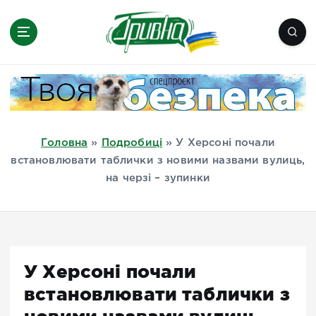
П
е
р
е
Новини півдня України, Херсон,
й
Миколаїв, Одеса, Мелітополь
т
и
д
Головна
»
Подробиці
»
У Херсоні почали
о
встановлювати таблички з новими назвами вулиць,
в
на черзі – зупинки
м
і
с
т
у
У Херсоні почали
встановлювати таблички з