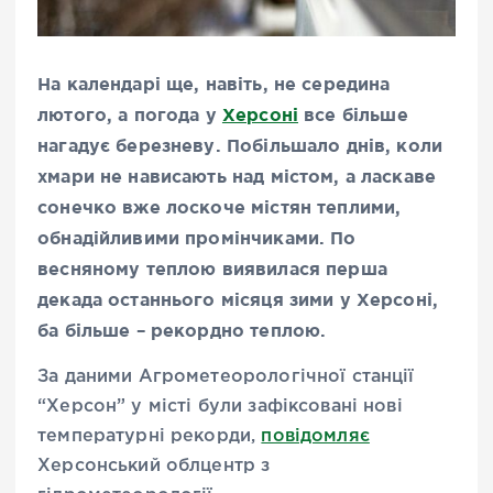
На календарі ще, навіть, не середина
лютого, а погода у
Херсоні
все більше
нагадує березневу. Побільшало днів, коли
хмари не нависають над містом, а ласкаве
сонечко вже лоскоче містян теплими,
обнадійливими промінчиками. По
весняному теплою виявилася перша
декада останнього місяця зими у Херсоні,
ба більше – рекордно теплою.
За даними Агрометеорологічної станції
“Херсон” у місті були зафіксовані нові
температурні рекорди,
повідомляє
Херсонський облцентр з