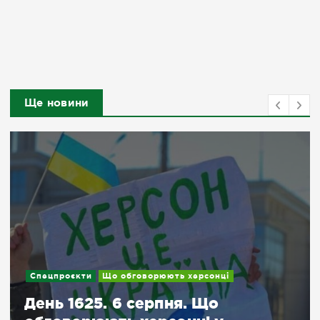
Ще новини
Подробиці
Вирощує городину та ділить
досвідом з місцевими: історі
фермера з Херсонщини, яки