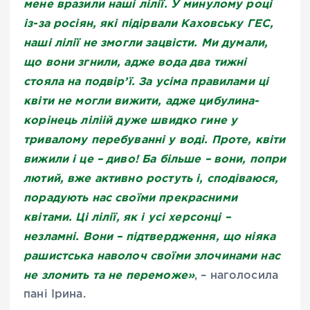
мене вразили наші лілії. У минулому році
із-за росіян, які підірвали Каховську ГЕС,
наші лілії не змогли зацвісти. Ми думали,
що вони згнили, адже вода два тижні
стояла на подвір’ї. За усіма правилами ці
квіти не могли вижити, адже цибулина-
корінець ліліій дуже швидко гине у
тривалому перебуванні у воді. Проте, квіти
вижили і це – диво! Ба більше – вони, попри
лютий, вже активно ростуть і, сподіваюся,
порадують нас своїми прекрасними
квітами. Ці лілії, як і усі херсонці –
незламні. Вони – підтвердження, що ніяка
рашистська наволоч своїми злочинами нас
не зломить та не переможе»
, – наголосила
пані Ірина.