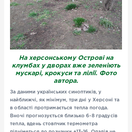
На херсонському Острові на
клумбах у дворах вже зеленіють
мускарі, крокуси та лілії. Фото
автора.
За даними українських синоптиків, у
найближчі, як мінімум, три дні у Херсоні та
в області протримається тепла погода.
Вночі прогнозується близько 6-8 градусів
тепла, вдень стовпчик термометра
підніметься до позначки +13-16. Опадів не