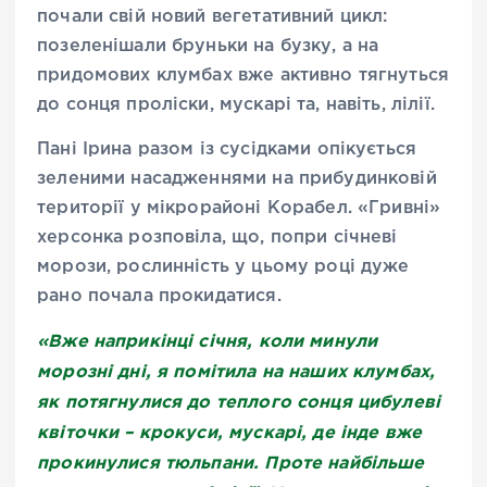
почали свій новий вегетативний цикл:
позеленішали бруньки на бузку, а на
придомових клумбах вже активно тягнуться
до сонця проліски, мускарі та, навіть, лілії.
Пані Ірина разом із сусідками опікується
зеленими насадженнями на прибудинковій
території у мікрорайоні Корабел. «Гривні»
херсонка розповіла, що, попри січневі
морози, рослинність у цьому році дуже
рано почала прокидатися.
«Вже наприкінці січня, коли минули
морозні дні, я помітила на наших клумбах,
як потягнулися до теплого сонця цибулеві
квіточки – крокуси, мускарі, де інде вже
прокинулися тюльпани. Проте найбільше