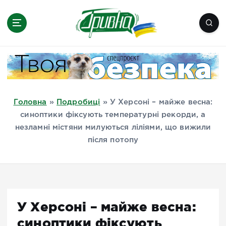
П
е
р
е
Новини півдня України, Херсон,
й
Миколаїв, Одеса, Мелітополь
т
и
д
Головна
»
Подробиці
»
У Херсоні – майже весна:
о
синоптики фіксують температурні рекорди, а
в
незламні містяни милуються ліліями, що вижили
м
після потопу
і
с
т
у
У Херсоні – майже весна:
синоптики фіксують