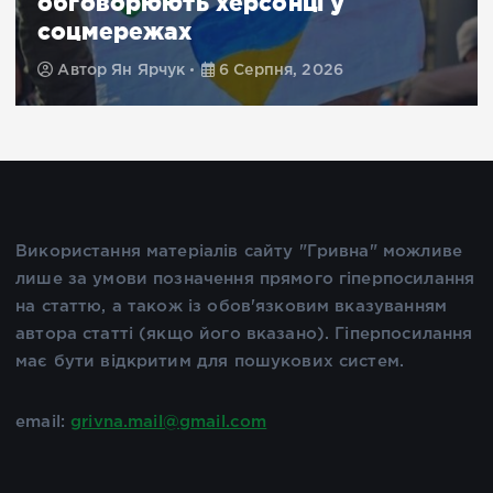
почав все з нуля на
Хмельниччині
Автор
Дарина Лапіна
6 Серпня, 2026
Використання матеріалів сайту "Гривна" можливе
лише за умови позначення прямого гіперпосилання
на статтю, а також із обов'язковим вказуванням
автора статті (якщо його вказано). Гіперпосилання
має бути відкритим для пошукових систем.
email:
grivna.mail@gmail.com